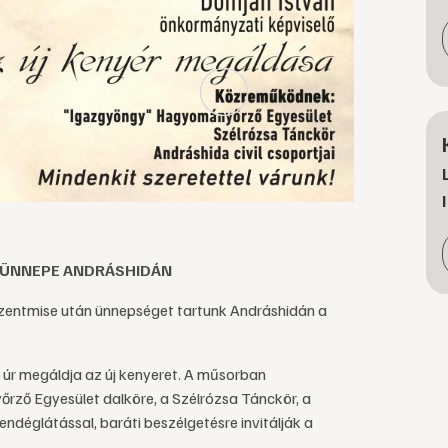
ÉR ÜNNEPE ANDRÁSHIDÁN
entmise után ünnepséget tartunk Andráshidán a
 úr megáldja az új kenyeret. A műsorban
ő Egyesület dalköre, a Szélrózsa Tánckör, a
endéglátással, baráti beszélgetésre invitálják a