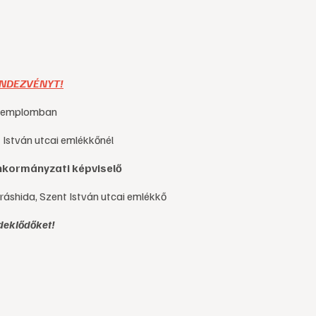
RENDEZVÉNYT!
i templomban
 István utcai emlékkőnél
nkormányzati képviselő
áshida, Szent István utcai emlékkő
deklődőket!