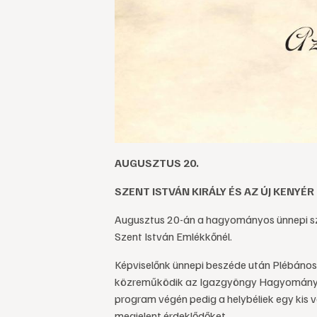
AUGUSZTUS 20.
SZENT ISTVÁN KIRÁLY ÉS AZ ÚJ KENY
Augusztus 20-án a hagyományos ünnepi sz
Szent István Emlékkőnél.
Képviselőnk ünnepi beszéde után Plébános
közreműködik az Igazgyöngy Hagyományőrz
program végén pedig a helybéliek egy kis v
megjelent érdeklődőket.