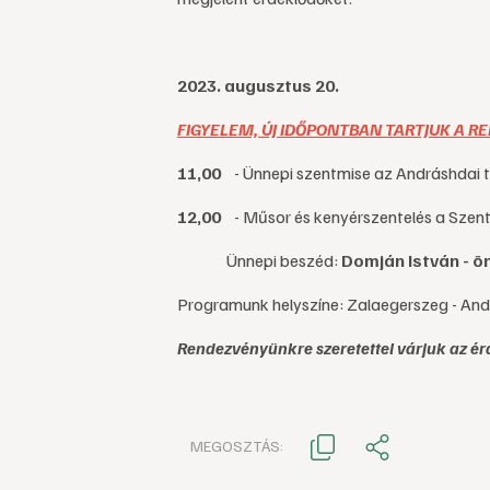
2023. augusztus 20.
FIGYELEM, ÚJ IDŐPONTBAN TARTJUK A 
11,00
- Ünnepi szentmise az Andráshda
12,00
- Műsor és kenyérszentelés a Szent
Ünnepi beszéd:
Domján István - ö
Programunk helyszíne: Zalaegerszeg - Andr
Rendezvényünkre szeretettel várjuk az ér
MEGOSZTÁS: