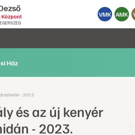
 Dezső
VMK
AMK
i Központ
EGERSZEG
si Ház
ndráshidán - 2023.
ály és az új kenyér
idán - 2023.