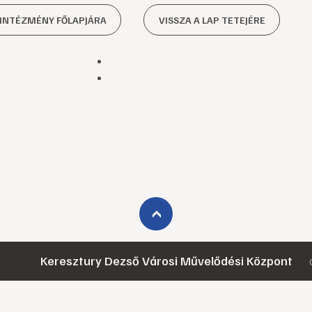
 INTÉZMÉNY FŐLAPJÁRA
VISSZA A LAP TETEJÉRE
›
Keresztury Dezső Városi Művelődési Központ