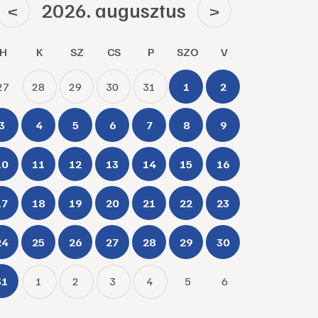
2026. augusztus
<
>
H
K
SZ
CS
P
SZO
V
27
28
29
30
31
1
2
3
4
5
6
7
8
9
10
11
12
13
14
15
16
17
18
19
20
21
22
23
24
25
26
27
28
29
30
31
1
2
3
4
5
6