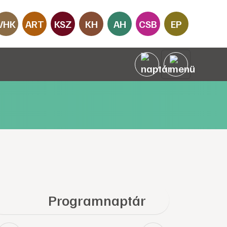
VHK
ART
KSZ
KH
AH
CSB
EP
Programnaptár