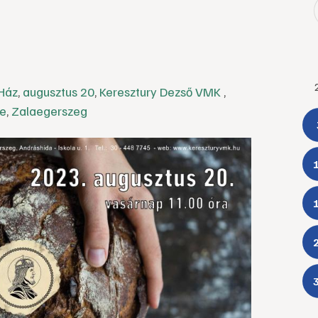
Ház
,
augusztus 20
,
Keresztury Dezső VMK
,
pe
,
Zalaegerszeg