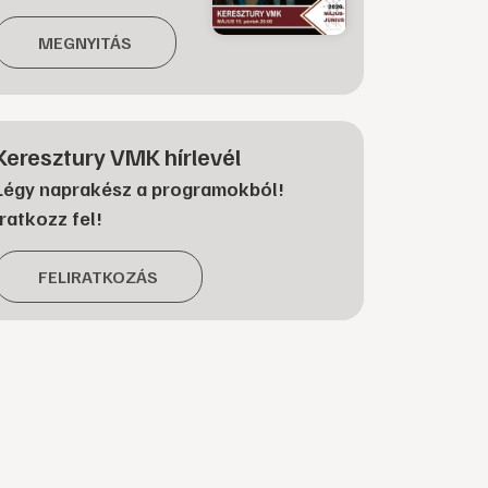
MEGNYITÁS
Keresztury VMK hírlevél
Légy naprakész a programokból!
Iratkozz fel!
FELIRATKOZÁS