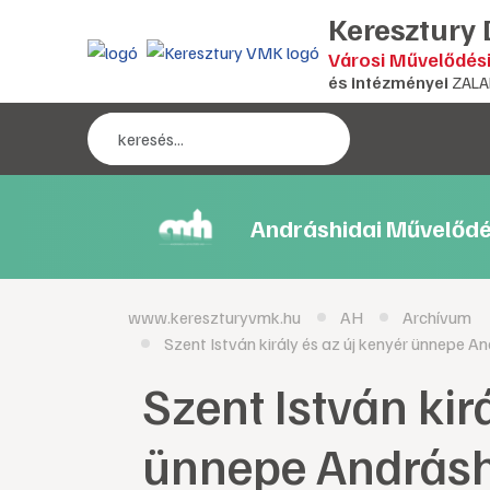
Keresztury
Városi Művelődés
és intézményei
ZALA
Andráshidai Művelődé
www.kereszturyvmk.hu
AH
Archívum
Szent István király és az új kenyér ünnepe A
Szent István kir
ünnepe Andrásh