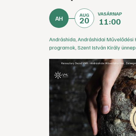
VASÁRNAP
AUG
20
11:00
Andráshida
,
Andráshidai Művelődési 
programok
,
Szent István Király ünne