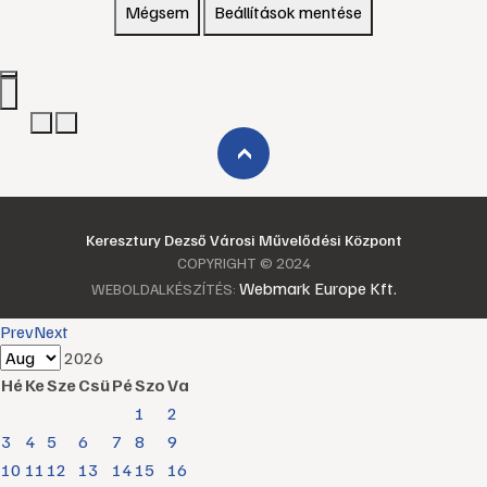
Mégsem
Beállítások mentése
›
Keresztury Dezső Városi Művelődési Központ
COPYRIGHT © 2024
Webmark Europe Kft.
WEBOLDALKÉSZÍTÉS:
Prev
Next
2026
Hé
Ke
Sze
Csü
Pé
Szo
Va
1
2
3
4
5
6
7
8
9
10
11
12
13
14
15
16