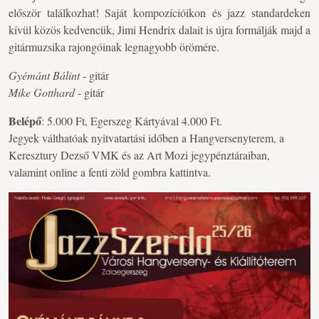
először találkozhat! Saját kompozícióikon és jazz standardeken
kívül közös kedvencük, Jimi Hendrix dalait is újra formálják majd a
gitármuzsika rajongóinak legnagyobb örömére.
Gyémánt Bálint
- gitár
Mike Gotthard
- gitár
Belépő
: 5.000 Ft, Egerszeg Kártyával 4.000 Ft.
Jegyek válthatóak nyitvatartási időben a Hangversenyterem, a
Keresztury Dezső VMK és az Art Mozi jegypénztáraiban,
valamint online a fenti zöld gombra kattintva.