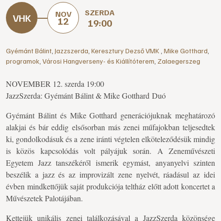
SZERDA
NOV
12
19:00
Gyémánt Bálint
,
Jazzszerda
,
Keresztury Dezső VMK
,
Mike Gotthard
,
programok
,
Városi Hangverseny- és Kiállítóterem
,
Zalaegerszeg
NOVEMBER 12. szerda 19:00
JazzSzerda: Gyémánt Bálint & Mike Gotthard Duó
Gyémánt Bálint és Mike Gotthard generációjuknak meghatározó
alakjai és bár eddig elsősorban más zenei műfajokban teljesedtek
ki, gondolkodásuk és a zene iránti végtelen elköteleződésük mindig
is közös kapcsolódás volt pályájuk során. A Zeneművészeti
Egyetem Jazz tanszékéről ismerik egymást, anyanyelvi szinten
beszélik a jazz és az improvizált zene nyelvét, ráadásul az idei
évben mindkettőjük saját produkciója teltház előtt adott koncertet a
Művészetek Palotájában.
Kettejük unikális zenei találkozásával a JazzSzerda közönsége