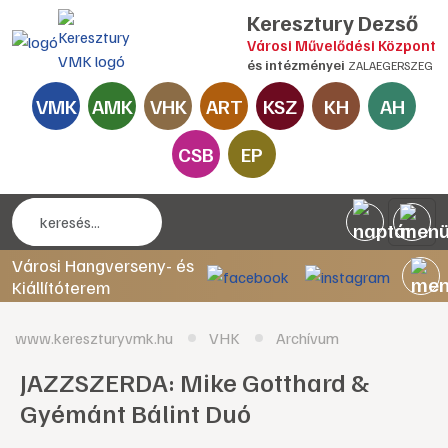
Keresztury Dezső
Városi Művelődési Központ
és intézményei
ZALAEGERSZEG
VMK
AMK
VHK
ART
KSZ
KH
AH
CSB
EP
Városi Hangverseny- és
Kiállítóterem
www.kereszturyvmk.hu
VHK
Archívum
JAZZSZERDA: Mike Gotthard &
Gyémánt Bálint Duó