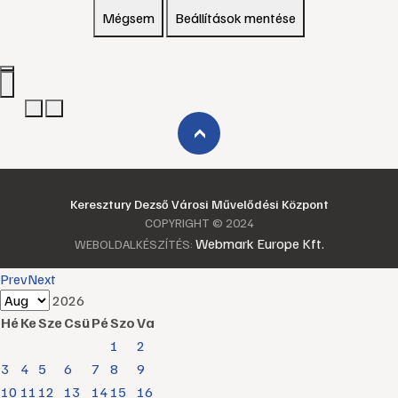
Mégsem
Beállítások mentése
›
Keresztury Dezső Városi Művelődési Központ
COPYRIGHT © 2024
Webmark Europe Kft.
WEBOLDALKÉSZÍTÉS:
Prev
Next
2026
Hé
Ke
Sze
Csü
Pé
Szo
Va
1
2
3
4
5
6
7
8
9
10
11
12
13
14
15
16