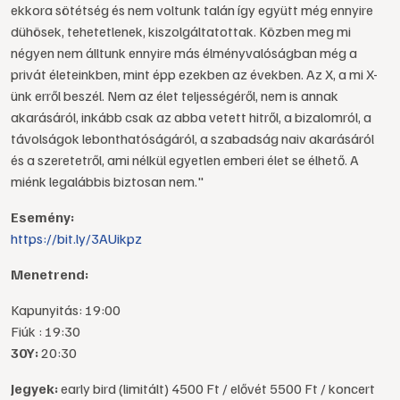
ekkora sötétség és nem voltunk talán így együtt még ennyire
dühösek, tehetetlenek, kiszolgáltatottak. Közben meg mi
négyen nem álltunk ennyire más élményvalóságban még a
privát életeinkben, mint épp ezekben az években. Az X, a mi X-
ünk erről beszél. Nem az élet teljességéről, nem is annak
akarásáról, inkább csak az abba vetett hitről, a bizalomról, a
távolságok lebonthatóságáról, a szabadság naiv akarásáról
és a szeretetről, ami nélkül egyetlen emberi élet se élhető. A
miénk legalábbis biztosan nem."
Esemény:
https://bit.ly/3AUikpz
Menetrend:
Kapunyitás: 19:00
Fiúk : 19:30
30Y:
20:30
Jegyek:
early bird (limitált) 4500 Ft / elővét 5500 Ft / koncert