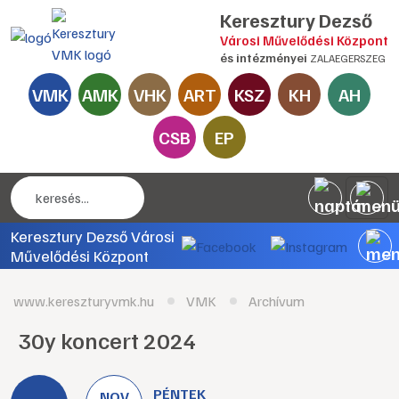
Keresztury Dezső
Városi Művelődési Központ
és intézményei
ZALAEGERSZEG
VMK
AMK
VHK
ART
KSZ
KH
AH
CSB
EP
Keresztury Dezső Városi
Művelődési Központ
www.kereszturyvmk.hu
VMK
Archívum
30y koncert 2024
PÉNTEK
NOV