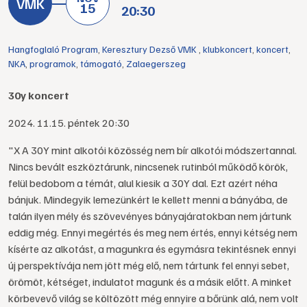
15
20:30
Hangfoglaló Program
,
Keresztury Dezső VMK
,
klubkoncert
,
koncert
,
NKA
,
programok
,
támogató
,
Zalaegerszeg
30y koncert
2024. 11.15. péntek 20:30
"X A 30Y mint alkotói közösség nem bír alkotói módszertannal.
Nincs bevált eszköztárunk, nincsenek rutinból működő körök,
felül bedobom a témát, alul kiesik a 30Y dal. Ezt azért néha
bánjuk. Mindegyik lemezünkért le kellett menni a bányába, de
talán ilyen mély és szövevényes bányajáratokban nem jártunk
eddig még. Ennyi megértés és meg nem értés, ennyi kétség nem
kísérte az alkotást, a magunkra és egymásra tekintésnek ennyi
új perspektívája nem jött még elő, nem tártunk fel ennyi sebet,
örömöt, kétséget, indulatot magunk és a másik előtt. A minket
körbevevő világ se költözött még ennyire a bőrünk alá, nem volt