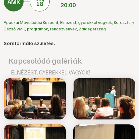
18
20:00
Apáczai Művelődési Központ
,
Elnézést, gyerekkel vagyok
,
Keresztury
Dezső VMK
,
programok
,
rendezvények
,
Zalaegerszeg
Sorsformáló születés.
Kapcsolódó galériák
ELNÉZÉST, GYEREKKEL VAGYOK!