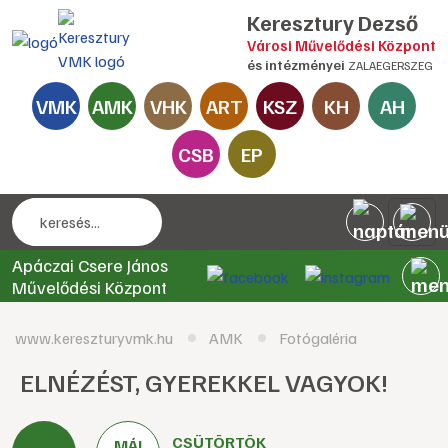
Keresztury Dezső
Városi Művelődési Központ
és intézményei
ZALAEGERSZEG
VMK
AMK
VHK
ART
KSZ
KH
AH
CSB
EP
Apáczai Csere János
Művelődési Központ
www.kereszturyvmk.hu
AMK
Fotógaléria
ELNÉZÉST, GYEREKKEL VAGYOK!
CSÜTÖRTÖK
MÁJ