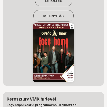
LETÖLTÉS
MEGNYITÁS
Keresztury VMK hírlevél
Légy naprakész a programokból! Iratkozz fel!