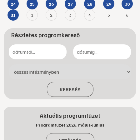
24
25
26
27
28
29
30
1
2
3
4
5
6
31
Részletes programkereső
-
KERESÉS
Aktuális programfüzet
Programfüzet 2026. május-június