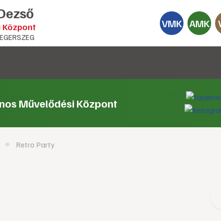
 Dezső
VMK
AMK
i Központ
EGERSZEG
ános Művelődési Központ
Retro Party