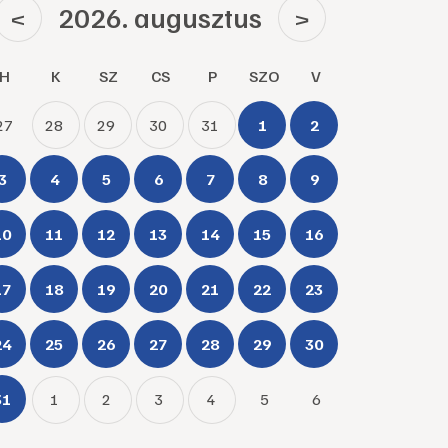
2026. augusztus
<
>
H
K
SZ
CS
P
SZO
V
27
28
29
30
31
1
2
3
4
5
6
7
8
9
10
11
12
13
14
15
16
17
18
19
20
21
22
23
24
25
26
27
28
29
30
31
1
2
3
4
5
6