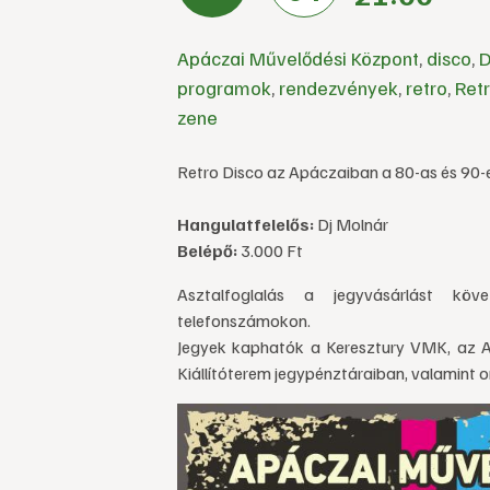
Apáczai Művelődési Központ
,
disco
,
D
programok
,
rendezvények
,
retro
,
Retr
zene
Retro Disco az Apáczaiban a 80-as és 90-es
Hangulatfelelős:
Dj Molnár
Belépő:
3.000 Ft
Asztalfoglalás a jegyvásárlást k
telefonszámokon.
Jegyek kaphatók a Keresztury VMK, az A
Kiállítóterem jegypénztáraiban, valamint o