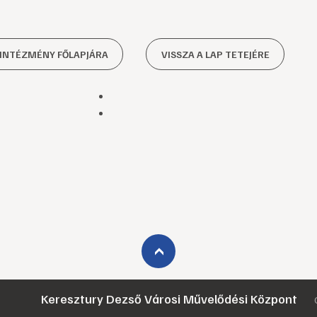
 INTÉZMÉNY FŐLAPJÁRA
VISSZA A LAP TETEJÉRE
›
Keresztury Dezső Városi Művelődési Központ