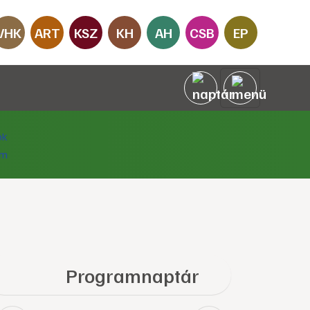
VHK
ART
KSZ
KH
AH
CSB
EP
Programnaptár