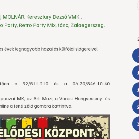
J MOLNÁR
,
Keresztury Dezső VMK
,
o Party
,
Retro Party Mix
,
tánc
,
Zalaegerszeg
,
 évek legnagyobb hazai és külföldi slágereivel.
övetően a 92/511-210 és a 06-30/846-10-40
páczai MK, az Art Mozi, a Városi Hangverseny- és
nline a fenti zöld gombra kattintva.