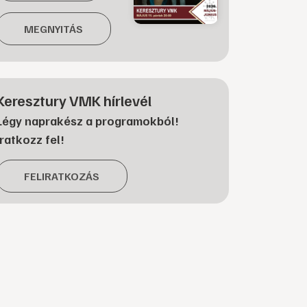
MEGNYITÁS
Keresztury VMK hírlevél
Légy naprakész a programokból!
Iratkozz fel!
FELIRATKOZÁS