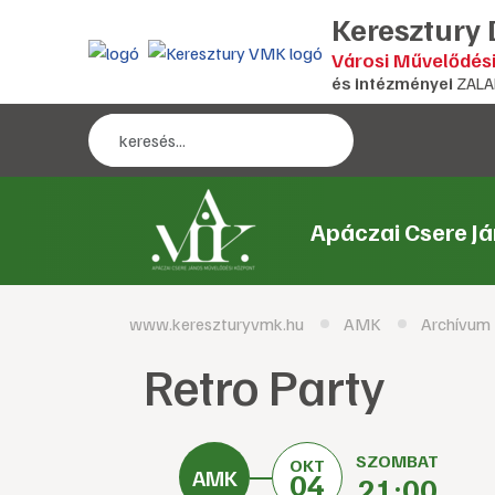
Keresztury
Városi Művelődés
és intézményei
ZALA
Apáczai Csere J
www.kereszturyvmk.hu
AMK
Archívum
Retro Party
SZOMBAT
OKT
04
21:00