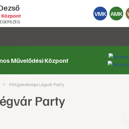
 Dezső
VMK
AMK
i Központ
EGERSZEG
ános Művelődési Központ
Pótgyereknapi Légvár Party
égvár Party