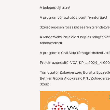
A belépés díjtalan!
A programváltoztatás jogát fenntartjuk!
Szélsőségesen rossz idő esetén a rendezv
A rendezvény ideje alatt kép-és hangfelvé
felhasználhat.
A program a Civil Alap támogatásával val
Projektazonosító: VCA-KP-1-2024_4-00
Támogató: Zalaegerszeg Barátai Egyesüle
Bethlen Gábor Alapkezelő Kft., Zalaegers
Szörp