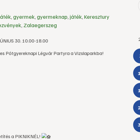
játék
,
gyermek
,
gyermeknap
,
játék
,
Keresztury
ezvények
,
Zalaegerszeg
NIUS 30. 10.00-18.00
ges Pótgyereknapi Légvár Partyra a Vizslaparkba!
etítés a PIKNIKNÉL!