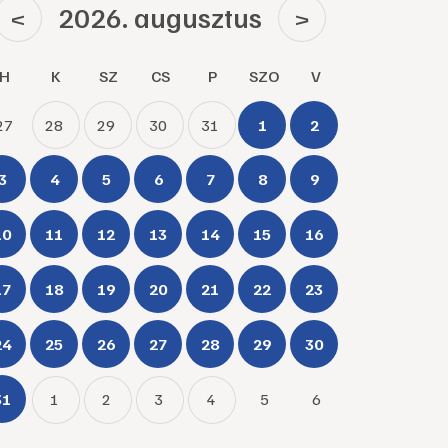
2026. augusztus
<
>
H
K
SZ
CS
P
SZO
V
27
28
29
30
31
1
2
3
4
5
6
7
8
9
10
11
12
13
14
15
16
17
18
19
20
21
22
23
24
25
26
27
28
29
30
31
1
2
3
4
5
6