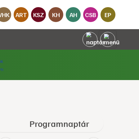
VHK
ART
KSZ
KH
AH
CSB
EP
Programnaptár