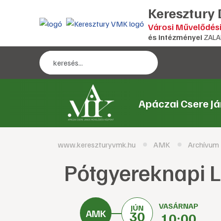
Keresztury
Városi Művelődés
és intézményei
ZALA
Apáczai Csere J
www.kereszturyvmk.hu
AMK
Archívum
Pótgyereknapi L
VASÁRNAP
JÚN
30
10:00