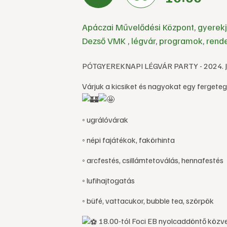
Apáczai Művelődési Központ
,
gyerek
Dezső VMK
,
légvár
,
programok
,
rend
PÓTGYEREKNAPI LÉGVÁR PARTY - 2024. JÚ
Várjuk a kicsiket és nagyokat egy fergete
◦ ugrálóvárak
◦ népi fajátékok, fakörhinta
◦ arcfestés, csillámtetoválás, hennafestés
◦ lufihajtogatás
◦ büfé, vattacukor, bubble tea, szörpök
18.00-tól Foci EB nyolcaddöntő közv