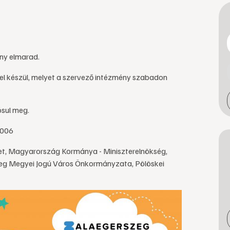
ény elmarad.
tel készül, melyet a szervező intézmény szabadon
ósul meg.
0006
t, Magyarország Kormánya - Miniszterelnökség,
zeg Megyei Jogú Város Önkormányzata, Pölöskei