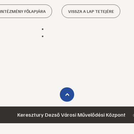
 INTÉZMÉNY FŐLAPJÁRA
VISSZA A LAP TETEJÉRE
›
Keresztury Dezső Városi Művelődési Központ