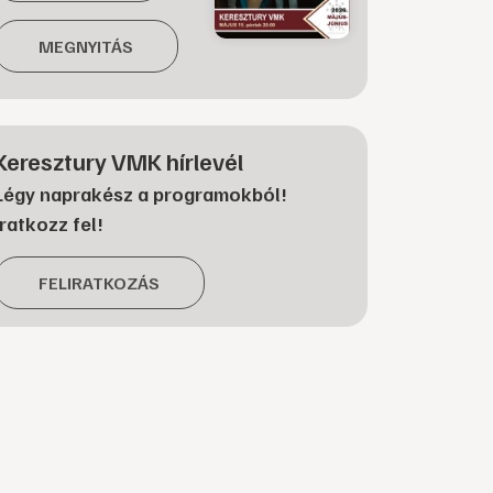
MEGNYITÁS
Keresztury VMK hírlevél
Légy naprakész a programokból!
Iratkozz fel!
FELIRATKOZÁS