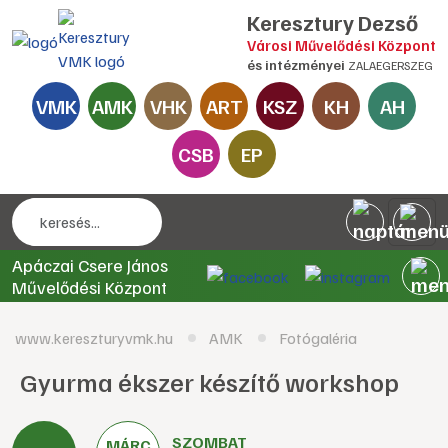
Keresztury Dezső
Városi Művelődési Központ
és intézményei
ZALAEGERSZEG
VMK
AMK
VHK
ART
KSZ
KH
AH
CSB
EP
Apáczai Csere János
Művelődési Központ
www.kereszturyvmk.hu
AMK
Fotógaléria
Gyurma ékszer készítő workshop
SZOMBAT
MÁRC