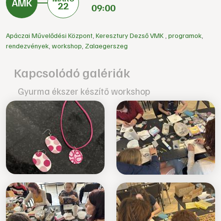
22
09:00
Apáczai Művelődési Központ
,
Keresztury Dezső VMK
,
programok
,
rendezvények
,
workshop
,
Zalaegerszeg
Kapcsolódó galériák
Gyurma ékszer készítő workshop