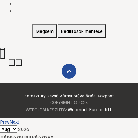
Mégsem
Beállítások mentése
›
Keresztury Dezső Városi Művelődési Központ
COPYRIGHT © 2024
Webmark Europe Kft.
WEBOLDALKÉSZÍTÉS:
Prev
Next
2026
Hé
Ke
Sze
Csü
Pé
Szo
Va