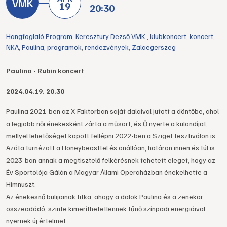
19
20:30
Hangfoglaló Program
,
Keresztury Dezső VMK
,
klubkoncert
,
koncert
,
NKA
,
Paulina
,
programok
,
rendezvények
,
Zalaegerszeg
Paulina - Rubin koncert
2024.04.19. 20.30
Paulina 2021-ben az X-Faktorban saját dalaival jutott a döntőbe, ahol
a legjobb női énekesként zárta a műsort, és Ő nyerte a különdíjat,
mellyel lehetőséget kapott fellépni 2022-ben a Sziget fesztiválon is.
Azóta turnézott a Honeybeasttel és önállóan, határon innen és túl is.
2023-ban annak a megtisztelő felkérésnek tehetett eleget, hogy az
Év Sportolója Gálán a Magyar Állami Operaházban énekelhette a
Himnuszt.
Az énekesnő bulijainak titka, ahogy a dalok Paulina és a zenekar
összeadódó, szinte kimeríthetetlennek tűnő színpadi energiáival
nyernek új értelmet.