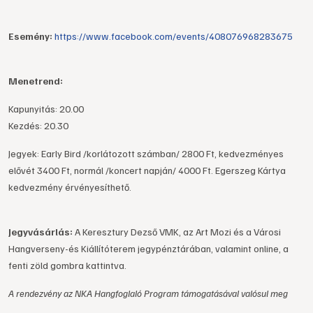
Esemény:
https://www.facebook.com/events/408076968283675
Menetrend:
Kapunyitás: 20.00
Kezdés: 20.30
Jegyek: Early Bird /korlátozott számban/ 2800 Ft, kedvezményes
elővét 3400 Ft, normál /koncert napján/ 4000 Ft. Egerszeg Kártya
kedvezmény érvényesíthető.
Jegyvásárlás:
A Keresztury Dezső VMK, az Art Mozi és a Városi
Hangverseny-és Kiállítóterem jegypénztárában, valamint online, a
fenti zöld gombra kattintva.
A rendezvény az NKA Hangfoglaló Program támogatásával valósul meg