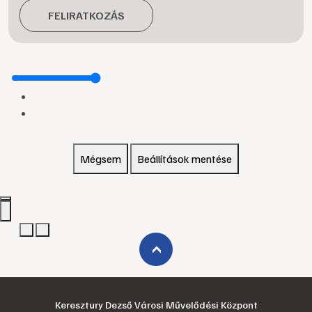
FELIRATKOZÁS
Mégsem
Beállítások mentése
›
Keresztury Dezső Városi Művelődési Központ