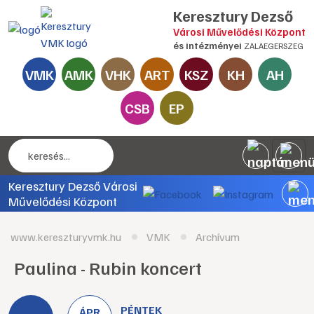
Keresztury Dezső
Városi Művelődési Központ
és intézményei
ZALAEGERSZEG
VMK
AMK
VHK
ART
KSZ
KH
AH
CSB
EP
Keresztury Dezső Városi
Művelődési Központ
www.kereszturyvmk.hu
VMK
Archívum
Paulina - Rubin koncert
PÉNTEK
ÁPR