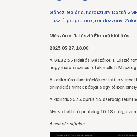
Gönczi Galéria
,
Keresztury Dezső VM
László
,
programok
,
rendezvény
,
Zala
Mészáros T. László Életmű kiállítás
2025.03.27. 18.00
A MÉSZI65 kiállítás Mészáros T. László fotó
nagy méretű színes fotók mellett Mészi eg
A karikatúra illusztrációk mellett, a vitr
animációs filmek bábjai, s egy térben elh
A kiállítás 2025. április 16. szerdáig tekint
Nyitva hétfőtől péntekig 10-18 óráig, szo
A belépés díjtalan.