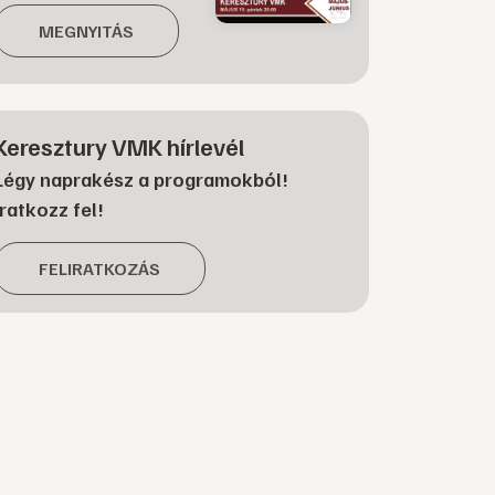
MEGNYITÁS
Keresztury VMK hírlevél
Légy naprakész a programokból!
Iratkozz fel!
FELIRATKOZÁS