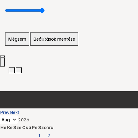
Mégsem
Beállítások mentése
Prev
Next
2026
Hé
Ke
Sze
Csü
Pé
Szo
Va
1
2