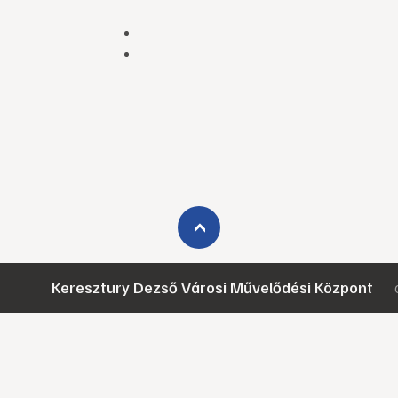
›
Keresztury Dezső Városi Művelődési Központ