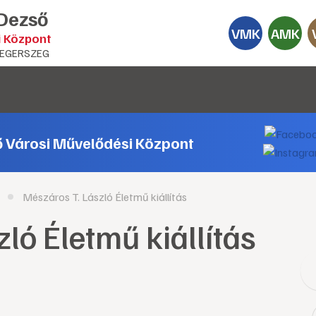
 Dezső
VMK
AMK
i Központ
EGERSZEG
ő Városi Művelődési Központ
Mészáros T. László Életmű kiállítás
ló Életmű kiállítás