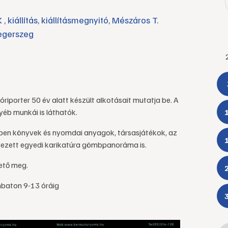
K
,
kiállítás
,
kiállításmegnyitó
,
Mészáros T.
egerszeg
riporter 50 év alatt készült alkotásait mutatja be. A
yéb munkái is láthatók.
inekben könyvek és nyomdai anyagok, társasjátékok, az
elyezett egyedi karikatúra gömbpanoráma is.
hető meg.
mbaton 9-13 óráig