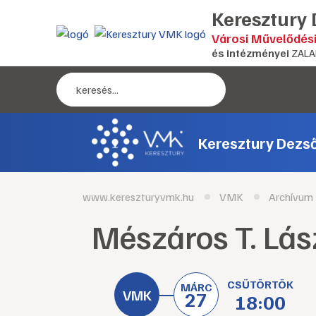
Keresztury
Városi Művelődés
és intézményei
ZALA
Keresztury Dezs
www.kereszturyvmk.hu
VMK
Archívum
Mészáros T. Lász
CSÜTÖRTÖK
MÁRC
27
18:00