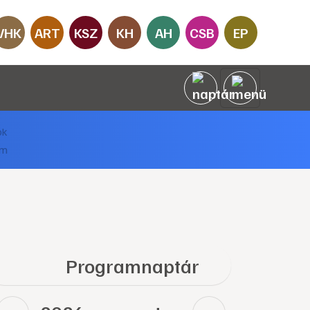
VHK
ART
KSZ
KH
AH
CSB
EP
Programnaptár