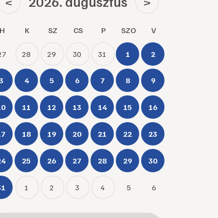
2026. augusztus
<
>
H
K
SZ
CS
P
SZO
V
27
28
29
30
31
1
2
3
4
5
6
7
8
9
10
11
12
13
14
15
16
17
18
19
20
21
22
23
24
25
26
27
28
29
30
31
1
2
3
4
5
6