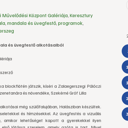
 Művelődési Központ Galériája
,
Keresztury
la
,
mandala és üvegfestő
,
programok
,
erszeg
ala és üvegfestő alkotásaiból
ériája
lszerző
 blockflötén játszik, kíséri a Zalaegerszegi Pálóczi
enetanára és növendéke, Szekérné Gróf Lilla
alkotásai még szülőfalujában, Halásziban készültek.
eletekkel és hímzésekkel. Az üvegfestés a vizuális
e, amikor lehetőséget kapott a gyerekekkel ilyen
 első látásra szerelem, amely azóta is tart. Mivel