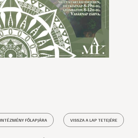
 INTÉZMÉNY FŐLAPJÁRA
VISSZA A LAP TETEJÉRE