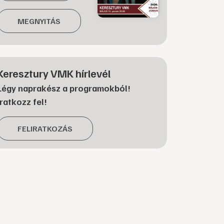
MEGNYITÁS
Keresztury VMK hírlevél
Légy naprakész a programokból!
Iratkozz fel!
FELIRATKOZÁS