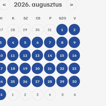
2026. augusztus
<
>
H
K
SZ
CS
P
SZO
V
27
28
29
30
31
1
2
3
4
5
6
7
8
9
10
11
12
13
14
15
16
17
18
19
20
21
22
23
24
25
26
27
28
29
30
31
1
2
3
4
5
6