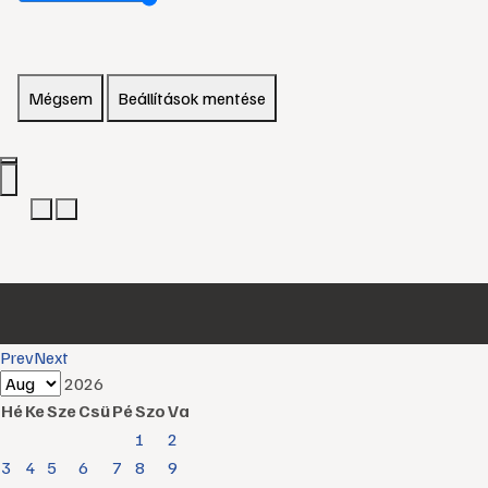
Mégsem
Beállítások mentése
Prev
Next
2026
Hé
Ke
Sze
Csü
Pé
Szo
Va
1
2
3
4
5
6
7
8
9