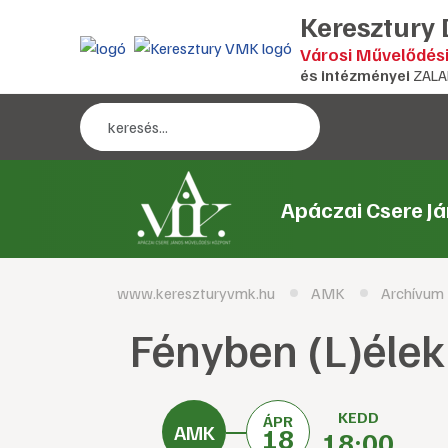
Keresztury
Városi Művelődés
és intézményei
ZALA
Apáczai Csere J
www.kereszturyvmk.hu
AMK
Archívum
Fényben (L)élek
KEDD
ÁPR
18
18:00