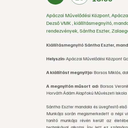
Apáczai Művelődési Központ
,
Apáczai
Dezső VMK
,
kiállításmegnyitó
,
manda
rendezvények
,
Sántha Eszter
,
Zalaeg
Kiállításmegnyitó Sántha Eszter, mand
Helyszín:
Apáczai Művelődési Központ Gal
A kiállítást megnyitja:
Borsos Miklós, da
A megnyitón műsort ad:
Borsos Veronika
Horváth Ádám Alapfokú Művészeti Iskola z
Sántha Eszter mandala és üvegfestő első 
Munkája során megismerkedett a népi vis
tanító munkája révén került az életéb
technikával alkotni. Így lett ez számára