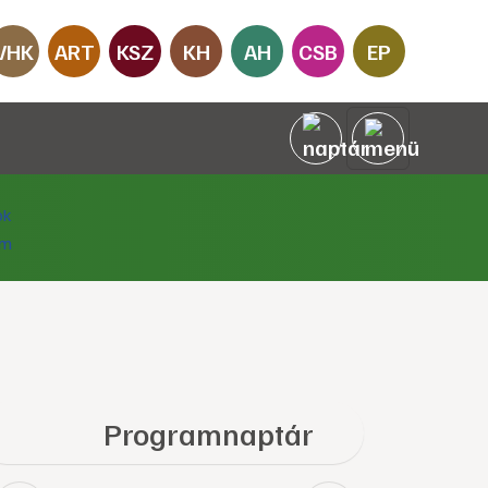
VHK
ART
KSZ
KH
AH
CSB
EP
Programnaptár