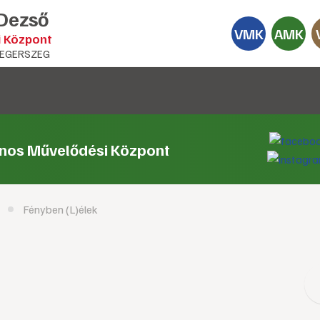
 Dezső
VMK
AMK
i Központ
EGERSZEG
ános Művelődési Központ
Fényben (L)élek