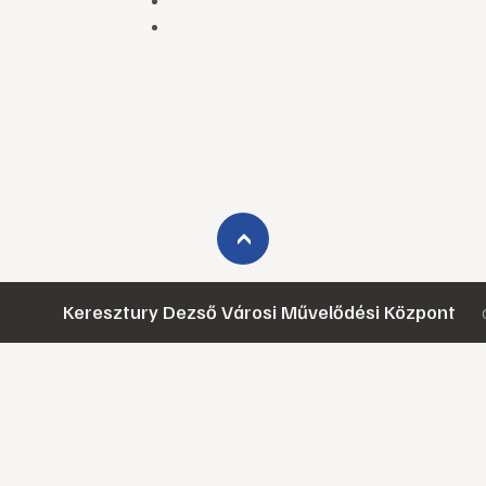
›
Keresztury Dezső Városi Művelődési Központ