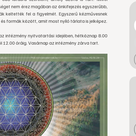
etséget nem érez magában az önkifejezés egyszerűbb,
ák keltették fel a figyelmét. Egyszerű kézművesnek
k és formák között, amit most nyíló tárlata is jelképez.
 az intézmény nyitvatartási idejében, hétköznap 8.00
l 12.00 óráig. Vasárnap az intézmény zárva tart.