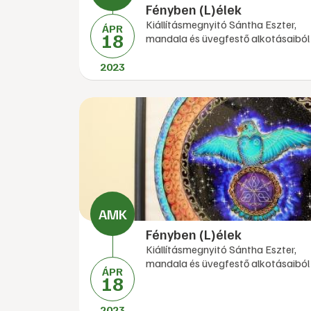
Fényben (L)élek
Kiállításmegnyitó Sántha Eszter,
ÁPR
18
mandala és üvegfestő alkotásaiból
2023
Fényben (L)élek
Kiállításmegnyitó Sántha Eszter,
mandala és üvegfestő alkotásaiból
ÁPR
18
2023