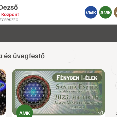
 Dezső
VMK
AMK
i Központ
EGERSZEG
 és üvegfestő