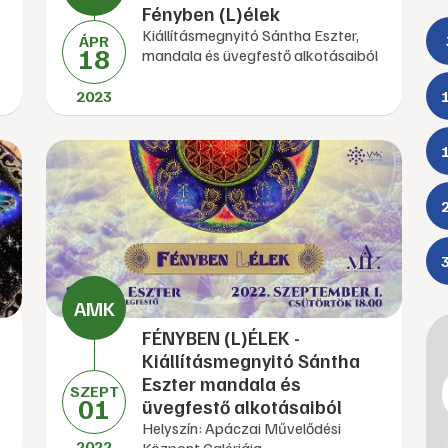
Fényben (L)élek
Kiállításmegnyitó Sántha Eszter,
ÁPR
18
mandala és üvegfestő alkotásaiból
2023
FÉNYBEN (L)ÉLEK -
Kiállításmegnyitó Sántha
Eszter mandala és
SZEPT
01
üvegfestő alkotásaiból
Helyszín: Apáczai Művelődési
2022