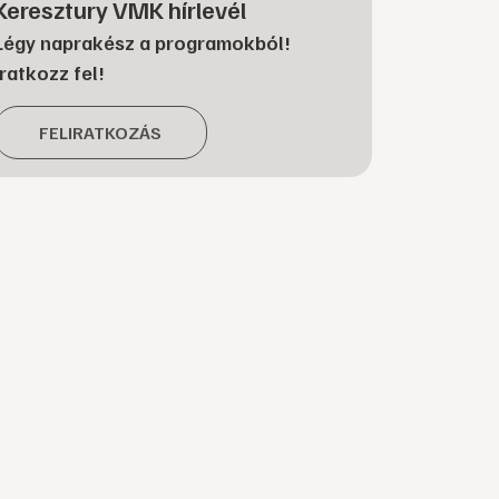
Keresztury VMK hírlevél
Légy naprakész a programokból!
Iratkozz fel!
FELIRATKOZÁS