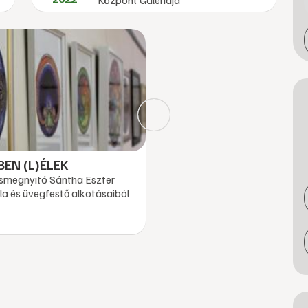
Központ Galériája
BEN (L)ÉLEK
tásmegnyitó Sántha Eszter
a és üvegfestő alkotásaiból