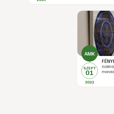
FÉNY
Kiállí
SZEPT
01
mandal
2022