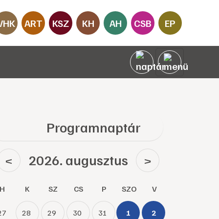
VHK
ART
KSZ
KH
AH
CSB
EP
Programnaptár
2026. augusztus
<
>
H
K
SZ
CS
P
SZO
V
27
28
29
30
31
1
2