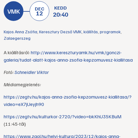
KEDD
DEC
12
20:40
Kajos Anna Zsófia
,
Keresztury Dezső VMK
,
kiállítás
,
programok
,
Zalaegerszeg
A kiállításról:
http://www.kereszturyamk.hu/vmk/gonczi-
galeria/tudat-alatt-kajos-anna-zsofia-kepzomuvesz-kiallitasa
Fotó:
Schneidler Viktor
Médiamegjelenés:
https://zegtv.hu/kajos-anna-zsofia-kepzomuvesz-kiallitasa/?
video=eX7jUeyjh90
https://zegtv.hu/kulturkor-2720/?video=bkKhU35KBuM
(11:45-től)
https://www.zaol.hu/helyi-kultura/2023/12/kajos-anna-