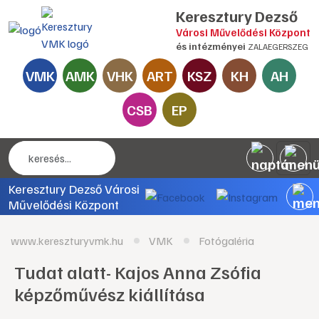
Keresztury Dezső
Városi Művelődési Központ
és intézményei
ZALAEGERSZEG
VMK
AMK
VHK
ART
KSZ
KH
AH
CSB
EP
Keresztury Dezső Városi
Művelődési Központ
www.kereszturyvmk.hu
VMK
Fotógaléria
Tudat alatt- Kajos Anna Zsófia
képzőművész kiállítása