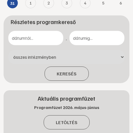
1
2
3
4
5
6
31
Részletes programkereső
-
KERESÉS
Aktuális programfüzet
Programfüzet 2026. május-június
LETÖLTÉS