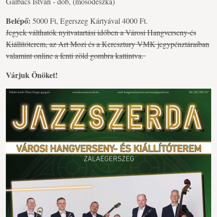
Galbács István - dob, (mosódeszka)
Belépő:
5000 Ft, Egerszeg Kártyával 4000 Ft.
Jegyek válthatók nyitvatartási időben a Városi Hangverseny-és
Kiállítóterem, az Art Mozi és a Keresztury VMK jegypénztáraiban
valamint online a fenti zöld gombra kattintva.
Várjuk Önöket!