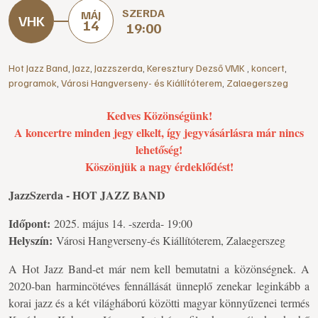
SZERDA
MÁJ
14
19:00
Hot Jazz Band
,
Jazz
,
Jazzszerda
,
Keresztury Dezső VMK
,
koncert
,
programok
,
Városi Hangverseny- és Kiállítóterem
,
Zalaegerszeg
Kedves Közönségünk!
A koncertre minden jegy elkelt, így jegyvásárlásra már nincs
lehetőség!
Köszönjük a nagy érdeklődést!
JazzSzerda - HOT JAZZ BAND
Időpont:
2025. május 14. -szerda- 19:00
Helyszín:
Városi Hangverseny-és Kiállítóterem, Zalaegerszeg
A Hot Jazz Band-et már nem kell bemutatni a közönségnek. A
2020-ban harmincötéves fennállását ünneplő zenekar leginkább a
korai jazz és a két világháború közötti magyar könnyűzenei termés