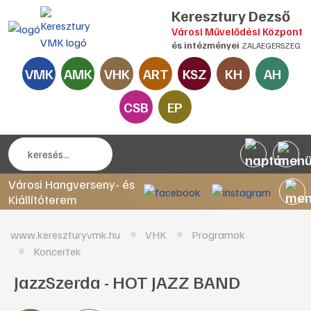
Keresztury Dezső
Városi Művelődési Központ
és intézményei
ZALAEGERSZEG
VMK
AMK
VHK
ART
KSZ
KH
AH
CSB
EP
Városi Hangverseny- és
Kiállítóterem
www.kereszturyvmk.hu
VHK
Programok
Koncertek
JazzSzerda - HOT JAZZ BAND