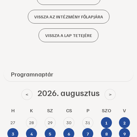
VISSZA AZ INTÉZMÉNY FŐLAPJÁRA
VISSZA A LAP TETEJÉRE
Programnaptár
2026. augusztus
<
>
H
K
SZ
CS
P
SZO
V
27
28
29
30
31
1
2
3
4
5
6
7
8
9