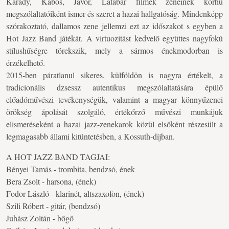
Karády, Kabos, Jávor, Latabár filmek zenéinek korhű
megszólaltatóiként ismer és szeret a hazai hallgatóság. Mindenképp
szórakoztató, dallamos zene jellemzi ezt az időszakot s egyben a
Hot Jazz Band játékát. A virtuozitást kedvelő együttes nagyfokú
stílushűségre törekszik, mely a sármos énekmodorban is
érzékelhető.
2015-ben páratlanul sikeres, külföldön is nagyra értékelt, a
tradicionális dzsessz autentikus megszólaltatására épülő
előadóművészi tevékenységük, valamint a magyar könnyűzenei
örökség ápolását szolgáló, értékőrző művészi munkájuk
elismeréseként a hazai jazz-zenekarok közül elsőként részesült a
legmagasabb állami kitüntetésben, a Kossuth-díjban.
A HOT JAZZ BAND TAGJAI:
Bényei Tamás - trombita, bendzsó, ének
Bera Zsolt - harsona, (ének)
Fodor László - klarinét, altszaxofon, (ének)
Szili Róbert - gitár, (bendzsó)
Juhász Zoltán - bőgő