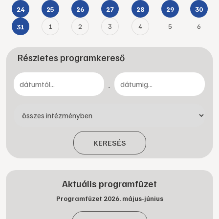
24
25
26
27
28
29
30
1
2
3
4
5
6
31
Részletes programkereső
-
KERESÉS
Aktuális programfüzet
Programfüzet 2026. május-június