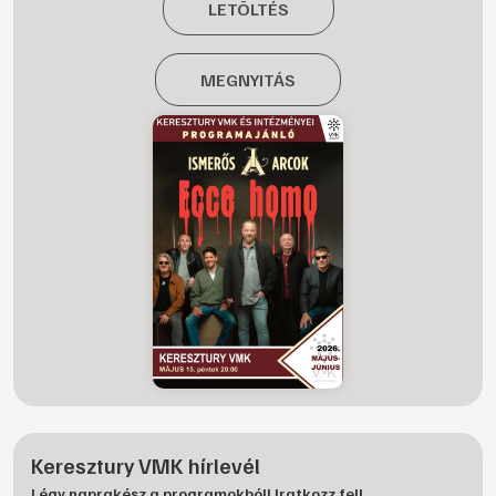
LETÖLTÉS
MEGNYITÁS
Keresztury VMK hírlevél
Légy naprakész a programokból! Iratkozz fel!