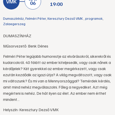
06
19:00
Dumaszínház
,
Felméri Péter
,
Keresztury Dezső VMK
,
programok
,
Zalaegerszeg
DUMASZÍNHÁZ
Műsorvezető: Benk Dénes
Felméri Péter legújabb humorestje az elvárásokról, sikerekről és
kudarcokról. 40 fölött az ember kiteljesedik, vagy csak nőnek a
kérdőjelek? Két gyerekkel az ember megérkezett, vagy csak
ezután kezdődik az igazi útja? A világ megváltozott, vagy csak
mi változunk? És mi van a Mennyországgal? Temérdek kérdés,
amit mind nehéz megválaszolni. Főleg a negyediket. Azt még
megérteni is nehéz. De hát ilyen az élet. Az ember nem érthet
mindent…
Helyszín: Keresztury Dezső VMK