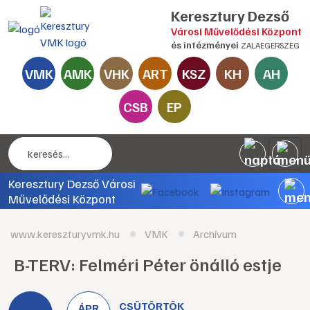
Keresztury Dezső
Városi Művelődési Központ
és intézményei
ZALAEGERSZEG
VMK
AMK
VHK
ART
KSZ
KH
AH
CSB
EP
Keresztury Dezső Városi
Művelődési Központ
www.kereszturyvmk.hu
VMK
Archívum
B-TERV: Felméri Péter önálló estje
CSÜTÖRTÖK
ÁPR