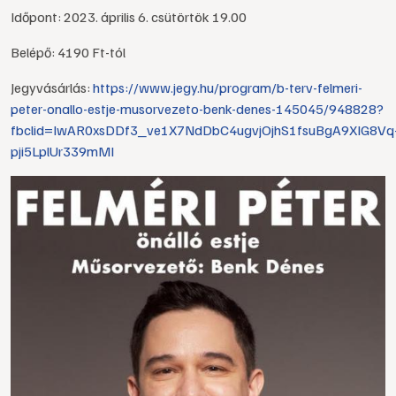
Időpont: 2023. április 6. csütörtök 19.00
Belépő: 4190 Ft-tól
Jegyvásárlás:
https://www.jegy.hu/program/b-terv-felmeri-
peter-onallo-estje-musorvezeto-benk-denes-145045/948828?
fbclid=IwAR0xsDDf3_ve1X7NdDbC4ugvjOjhS1fsuBgA9XIG8Vq
pji5LplUr339mMI