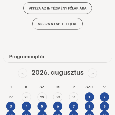
VISSZA AZ INTÉZMÉNY FŐLAPJÁRA
VISSZA A LAP TETEJÉRE
Programnaptár
2026. augusztus
<
>
H
K
SZ
CS
P
SZO
V
27
28
29
30
31
1
2
3
4
5
6
7
8
9