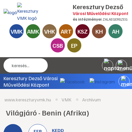
Keresztury Dezső
Városi Művelődési Központ
és intézményei
ZALAEGERSZEG
VMK
AMK
VHK
ART
KSZ
KH
AH
CSB
EP
Keresztury Dezső Városi
Művelődési Központ
www.kereszturyvmk.hu
VMK
Archívum
Világjáró - Benin (Afrika)
KEDD
FEB