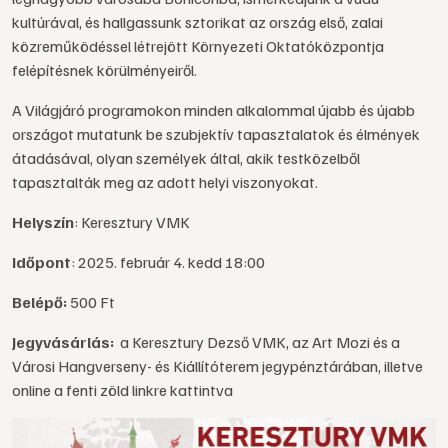
kultúrával, és hallgassunk sztorikat az ország első, zalai
közreműködéssel létrejött Környezeti Oktatóközpontja
felépítésnek körülményeiről.
A Világjáró programokon minden alkalommal újabb és újabb
országot mutatunk be szubjektív tapasztalatok és élmények
átadásával, olyan személyek által, akik testközelből
tapasztalták meg az adott helyi viszonyokat.
Helyszín
: Keresztury VMK
Időpont
: 2025. február 4. kedd 18:00
Belépő:
500 Ft
Jegyvásárlás:
a Keresztury Dezső VMK, az Art Mozi és a
Városi Hangverseny- és Kiállítóterem jegypénztárában, illetve
online a fenti zöld linkre kattintva