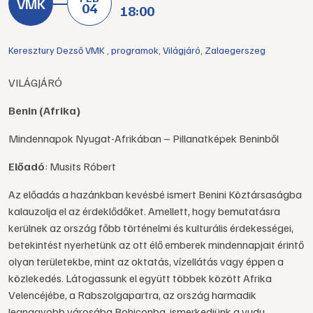
04
18:00
Keresztury Dezső VMK
,
programok
,
Világjáró
,
Zalaegerszeg
VILÁGJÁRÓ
Benin (Afrika)
Mindennapok Nyugat-Afrikában – Pillanatképek Beninből
Előadó
: Musits Róbert
Az előadás a hazánkban kevésbé ismert Benini Köztársaságba
kalauzolja el az érdeklődőket. Amellett, hogy bemutatásra
kerülnek az ország főbb történelmi és kulturális érdekességei,
betekintést nyerhetünk az ott élő emberek mindennapjait érintő
olyan területekbe, mint az oktatás, vízellátás vagy éppen a
közlekedés. Látogassunk el együtt többek között Afrika
Velencéjébe, a Rabszolgapartra, az ország harmadik
legnagyobb városába Bohiconba, ismerkedjünk a vudu