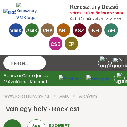
Keresztury Dezső
Városi Művelődési Központ
és intézményei
ZALAEGERSZEG
VMK
AMK
VHK
ART
KSZ
KH
AH
CSB
EP
Apáczai Csere János
Művelődési Központ
www.kereszturyvmk.hu
AMK
Archívum
Van egy hely - Rock est
SZOMBAT
ÁPR