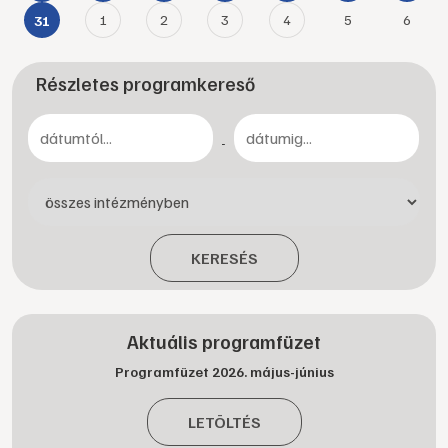
1
2
3
4
5
6
31
Részletes programkereső
-
KERESÉS
Aktuális programfüzet
Programfüzet 2026. május-június
LETÖLTÉS