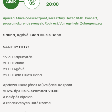
05
20:00
Apáczai Művelődési Központ
,
Keresztury Dezső VMK
,
koncert
,
programok
,
rendezvények
,
Rock est
,
Van egy hely
,
Zalaegerszeg
Sauna, Agávé, Gida Blue's Band
VAN EGY HELY!
19.30 Kapunyitás
20.00 Sauna
21.00 Agávé
22.00 Gida Blue's Band
Apáczai Csere János Művelődési Központ
2025. április 5. szombat 20.00
A belépés díjtalan
A rendezvényen Büfé üzemel.