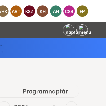
VHK
ART
KSZ
KH
AH
CSB
EP
Programnaptár