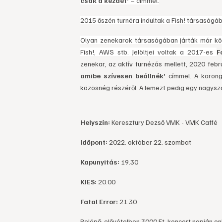
csak a kezdet’
– címmel.
2015 őszén turnéra indultak a Fish! társaságáb
Olyan zenekarok társaságában járták már kör
Fish!, AWS stb. Jelöltjei voltak a 2017-es
F
zenekar, az aktív turnézás mellett, 2020 feb
amibe szívesen beállnék’
címmel. A korong
közösnég részéről. A lemezt pedig egy nagysz
Helyszín:
Keresztury Dezső VMK - VMK Caffé
Időpont:
2022. október 22. szombat
Kapunyitás:
19.30
KIES:
20.00
Fatal Error:
21.30
Belépő: elővételben 3000 Ft, koncert napján o