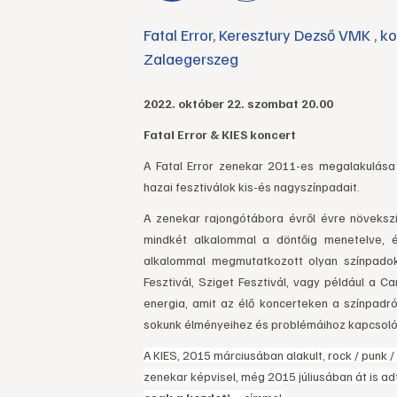
Fatal Error
,
Keresztury Dezső VMK
,
ko
Zalaegerszeg
2022. október 22. szombat 20.00
Fatal Error & KIES koncert
A Fatal Error zenekar 2011-es megalakulása ó
hazai fesztiválok kis-és nagyszínpadait.
A zenekar rajongótábora évről évre növeksz
mindkét alkalommal a döntőig menetelve, 
alkalommal megmutatkozott olyan színpadok
Fesztivál, Sziget Fesztivál, vagy például a 
energia, amit az élő koncerteken a színpadr
sokunk élményeihez és problémáihoz kapcsoló
A KIES, 2015 márciusában alakult, rock / punk /
zenekar képvisel, még 2015 júliusában át is 