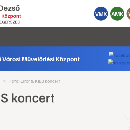
 Dezső
VMK
AMK
i Központ
EGERSZEG
ő Városi Művelődési Központ
Fatal Error & KIES koncert
ES koncert