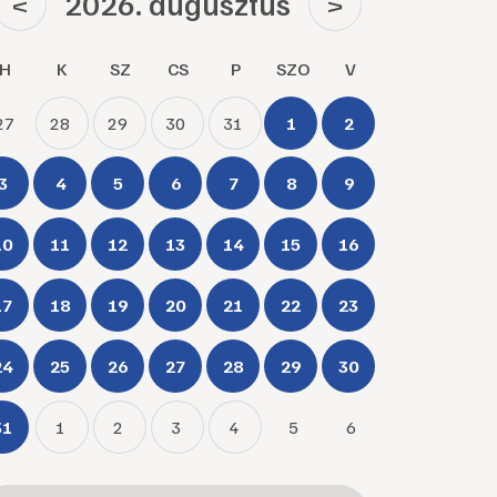
2026. augusztus
<
>
H
K
SZ
CS
P
SZO
V
27
28
29
30
31
1
2
3
4
5
6
7
8
9
10
11
12
13
14
15
16
17
18
19
20
21
22
23
24
25
26
27
28
29
30
31
1
2
3
4
5
6