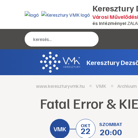
Keresztury
Városi Művelődés
és intézményei
ZALA
Keresztury Dezs
www.kereszturyvmk.hu
VMK
Archívum
Fatal Error & KI
SZOMBAT
OKT
22
20:00