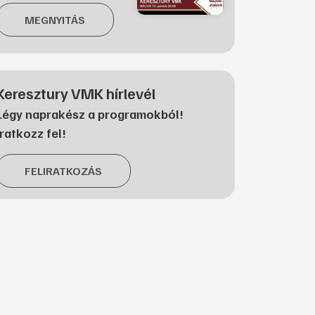
MEGNYITÁS
Keresztury VMK hírlevél
Légy naprakész a programokból!
Iratkozz fel!
FELIRATKOZÁS