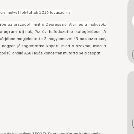
an, melyet folytattak 2016 tavaszán is.
be az országot, mint a Depresszió, Alvin és a mókusok,
onogram díj
-nak, ‘Az év felfedezettje’ kategóriában.
A
ruárjában megjelentette 3. nagylemezét
‘Nincs az a sor,
 nagyon jó fogadtatást kapott, mind a szakma, mind a
abású, önálló A38 Hajós koncerten mutatta be a csapat.
nline és helyszínen 3500 Ft. Egerszeg Kártya kedvezmény