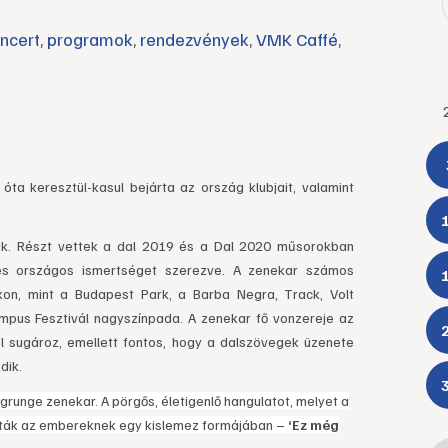
ncert
,
programok
,
rendezvények
,
VMK Caffé
,
ta keresztül-kasul bejárta az ország klubjait, valamint
ik. Részt vettek a dal 2019 és a Dal 2020 műsorokban
és országos ismertséget szerezve. A zenekar számos
on, mint a Budapest Park, a Barba Negra, Track, Volt
Campus Fesztivál nagyszínpada. A zenekar fő vonzereje az
ól sugároz, emellett fontos, hogy a dalszövegek üzenete
dik.
 grunge zenekar. A pörgős, életigenlő hangulatot, melyet a
adták az embereknek egy kislemez formájában –
‘Ez még