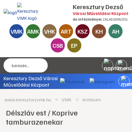
Keresztury Dezső
Városi Művelődési Központ
és intézményei
ZALAEGERSZEG
VMK
AMK
VHK
ART
KSZ
KH
AH
CSB
EP
Keresztury Dezső Városi
Művelődési Központ
www.kereszturyvmk.hu
VMK
Archívum
Délszláv est / Koprive
tamburazenekar