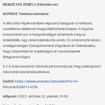
NEMZETEK ZENÉI // Délszláv est
KOPRIVE Tamburazenekar
A déli szláv népek körében népszerű hangszer a tambura,
csodálatos dallamok megszólaltatására képes. A Koprive
koncerteken ezt a hangzásvilágot ismerhetik meg az
érdeklődők, egy zenei kalandozás során. Ez a körutazás elviszi
a hallgatóságot Szentpéterfáról Zágrábon át Dalmáciába,
hogy Szlavónián és Vajdaságon át visszatérjenek
Magyarországra.
A 1,5 órás koncertet táncházzal koronázzuk meg szakképzett
tánctanár közreműködésével.
Ízelítő:
https://www.youtube.com/watch?v=H-
S0cosXu5Q&t=1429s
Időpont:
2022. október 21. péntek 19.00