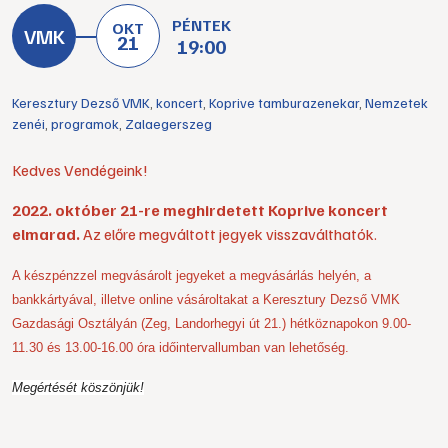
PÉNTEK
OKT
21
19:00
Keresztury Dezső VMK
,
koncert
,
Koprive tamburazenekar
,
Nemzetek
zenéi
,
programok
,
Zalaegerszeg
Kedves Vendégeink!
2022. október 21-re meghirdetett Koprive koncert
elmarad.
Az előre megváltott jegyek visszaválthatók.
A készpénzzel megvásárolt jegyeket a megvásárlás helyén, a
bankkártyával, illetve online vásároltakat a Keresztury Dezső VMK
Gazdasági Osztályán (Zeg, Landorhegyi út 21.) hétköznapokon 9.00-
11.30 és 13.00-16.00 óra időintervallumban van lehetőség.
Megértését köszönjük!