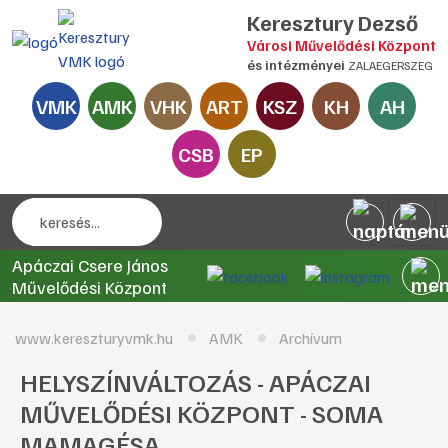
Keresztury Dezső
Városi Művelődési Központ
és intézményei
ZALAEGERSZEG
VMK
AMK
VHK
ART
KSZ
KH
AH
CSB
EP
Apáczai Csere János
Művelődési Központ
www.kereszturyvmk.hu
AMK
Archívum
HELYSZÍNVÁLTOZÁS - APÁCZAI
MŰVELŐDÉSI KÖZPONT - SOMA
MAMAGÉSA