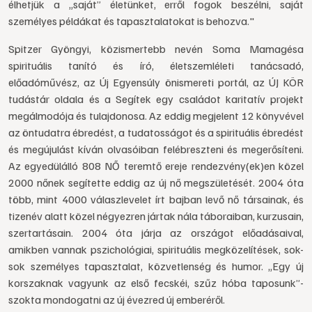
élhetjük a „saját” életünket, erről fogok beszélni, saját
személyes példákat és tapasztalatokat is behozva."
Spitzer Gyöngyi, közismertebb nevén Soma Mamagésa
spirituális tanító és író, életszemléleti tanácsadó,
előadóművész, az Új Egyensúly önismereti portál, az ÚJ KÖR
tudástár oldala és a Segítek egy családot karitatív projekt
megálmodója és tulajdonosa. Az eddig megjelent 12 könyvével
az öntudatra ébredést, a tudatosságot és a spirituális ébredést
és megújulást kíván olvasóiban felébreszteni és megerősíteni.
Az egyedülálló 808 NŐ teremtő ereje rendezvény(ek)en közel
2000 nőnek segítette eddig az új nő megszületését. 2004 óta
több, mint 4000 válaszlevelet írt bajban levő nő társainak, és
tizenév alatt közel négyezren jártak nála táboraiban, kurzusain,
szertartásain. 2004 óta járja az országot előadásaival,
amikben vannak pszichológiai, spirituális megközelítések, sok-
sok személyes tapasztalat, közvetlenség és humor. „Egy új
korszaknak vagyunk az első fecskéi, szűz hóba taposunk”-
szokta mondogatni az új évezred új emberéről.