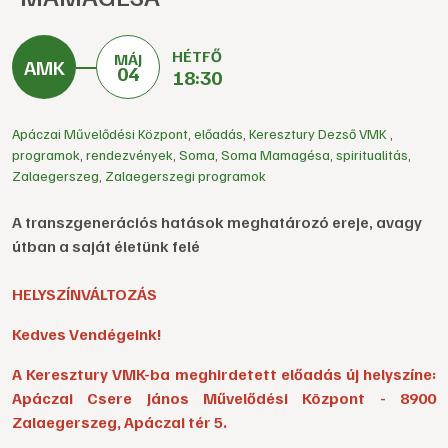
HÉTFŐ
MÁJ
04
18:30
Apáczai Művelődési Központ
,
előadás
,
Keresztury Dezső VMK
,
programok
,
rendezvények
,
Soma
,
Soma Mamagésa
,
spiritualitás
,
Zalaegerszeg
,
Zalaegerszegi programok
A transzgenerációs hatások meghatározó ereje, avagy
útban a saját életünk felé
HELYSZÍNVÁLTOZÁS
Kedves Vendégeink!
A Keresztury VMK-ba meghirdetett előadás új helyszíne:
Apáczai Csere János Művelődési Központ - 8900
Zalaegerszeg, Apáczai tér 5.