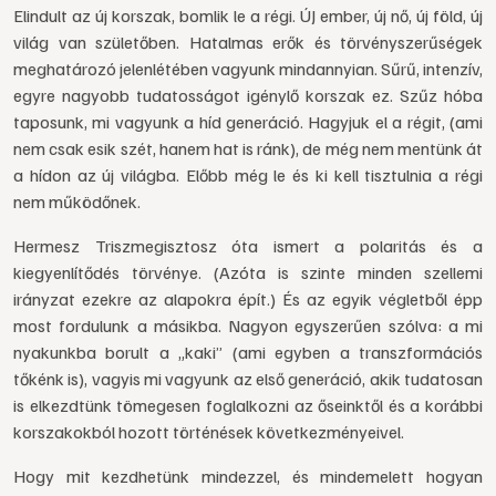
Elindult az új korszak, bomlik le a régi. ÚJ ember, új nő, új föld, új
világ van születőben. Hatalmas erők és törvényszerűségek
meghatározó jelenlétében vagyunk mindannyian. Sűrű, intenzív,
egyre nagyobb tudatosságot igénylő korszak ez. Szűz hóba
taposunk, mi vagyunk a híd generáció. Hagyjuk el a régit, (ami
nem csak esik szét, hanem hat is ránk), de még nem mentünk át
a hídon az új világba. Előbb még le és ki kell tisztulnia a régi
nem működőnek.
Hermesz Triszmegisztosz óta ismert a polaritás és a
kiegyenlítődés törvénye. (Azóta is szinte minden szellemi
irányzat ezekre az alapokra épít.) És az egyik végletből épp
most fordulunk a másikba. Nagyon egyszerűen szólva: a mi
nyakunkba borult a „kaki” (ami egyben a transzformációs
tőkénk is), vagyis mi vagyunk az első generáció, akik tudatosan
is elkezdtünk tömegesen foglalkozni az őseinktől és a korábbi
korszakokból hozott történések következményeivel.
Hogy mit kezdhetünk mindezzel, és mindemelett hogyan