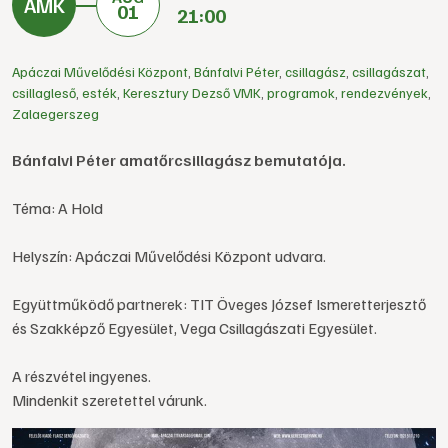
01
21:00
Apáczai Művelődési Központ
,
Bánfalvi Péter
,
csillagász
,
csillagászat
,
csillagleső
,
esték
,
Keresztury Dezső VMK
,
programok
,
rendezvények
,
Zalaegerszeg
Bánfalvi Péter amatőrcsillagász bemutatója.
Téma: A Hold
Helyszín: Apáczai Művelődési Központ udvara.
Együttműködő partnerek: TIT Öveges József Ismeretterjesztő
és Szakképző Egyesület, Vega Csillagászati Egyesület.
A részvétel ingyenes.
Mindenkit szeretettel várunk.