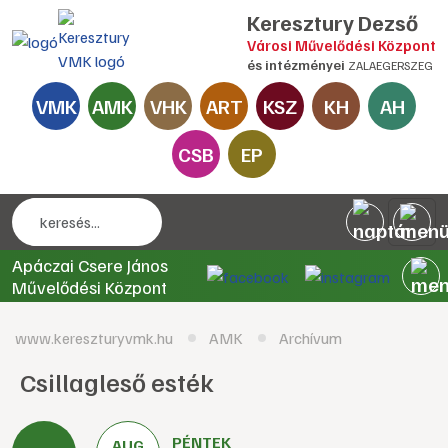
Keresztury Dezső
Városi Művelődési Központ
és intézményei
ZALAEGERSZEG
VMK
AMK
VHK
ART
KSZ
KH
AH
CSB
EP
Apáczai Csere János
Művelődési Központ
www.kereszturyvmk.hu
AMK
Archívum
Csillagleső esték
PÉNTEK
AUG