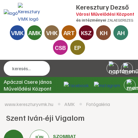
Keresztury Dezső
Városi Művelődési Központ
és intézményei
ZALAEGERSZEG
VMK
AMK
VHK
ART
KSZ
KH
AH
CSB
EP
Apáczai Csere János
Művelődési Központ
www.kereszturyvmk.hu
AMK
Fotógaléria
Szent Iván-éji Vigalom
SZOMBAT
JÚN