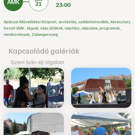
21
23:00
Apáczai Művelődési Központ
,
arcfestés
,
csillámtetoválás
,
Keresztury
Dezső VMK
,
légvár
,
népi játékok
,
néptánc
,
népzene
,
programok
,
rendezvények
,
Zalaegerszeg
Kapcsolódó galériák
Szent Iván-éji Vigalom