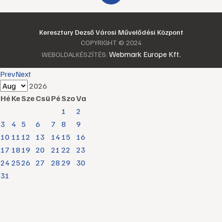
Keresztury Dezső Városi Művelődési Központ
COPYRIGHT © 2024
Webmark Europe Kft.
WEBOLDALKÉSZÍTÉS:
Prev
Next
2026
Hé
Ke
Sze
Csü
Pé
Szo
Va
1
2
3
4
5
6
7
8
9
10
11
12
13
14
15
16
17
18
19
20
21
22
23
24
25
26
27
28
29
30
31