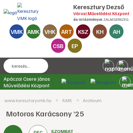
Keresztury Dezső
Városi Művelődési Központ
és intézményei
ZALAEGERSZEG
VMK
AMK
VHK
ART
KSZ
KH
AH
CSB
EP
Apáczai Csere János
Művelődési Központ
www.kereszturyvmk.hu
AMK
Archívum
Motoros Karácsony '25
SZOMBAT
DEC