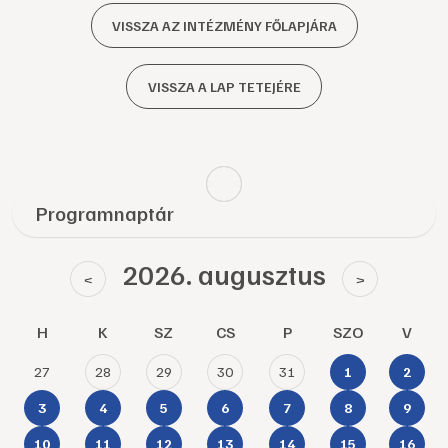
VISSZA AZ INTÉZMÉNY FŐLAPJÁRA
VISSZA A LAP TETEJÉRE
Programnaptár
2026. augusztus
<
>
H
K
SZ
CS
P
SZO
V
27
28
29
30
31
1
2
3
4
5
6
7
8
9
10
11
12
13
14
15
16