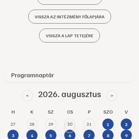
VISSZA AZ INTÉZMÉNY FŐLAPJÁRA
VISSZA A LAP TETEJÉRE
Programnaptár
2026. augusztus
<
>
H
K
SZ
CS
P
SZO
V
27
28
29
30
31
1
2
3
4
5
6
7
8
9