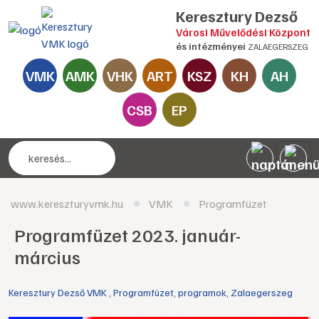
Keresztury Dezső
Városi Művelődési Központ
és intézményei
ZALAEGERSZEG
VMK
AMK
VHK
ART
KSZ
KH
AH
CSB
EP
www.kereszturyvmk.hu
VMK
Programfüzet
Programfüzet 2023. január-
március
Keresztury Dezső VMK
,
Programfüzet
,
programok
,
Zalaegerszeg