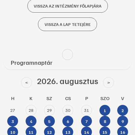
VISSZA AZ INTÉZMÉNY FŐLAPJÁRA
VISSZA A LAP TETEJÉRE
Programnaptár
2026. augusztus
<
>
H
K
SZ
CS
P
SZO
V
27
28
29
30
31
1
2
3
4
5
6
7
8
9
10
11
12
13
14
15
16