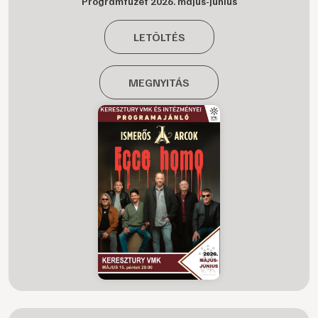
Programfüzet 2026. május-június
LETÖLTÉS
MEGNYITÁS