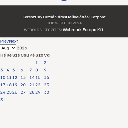
Keresztury Dezső Városi Művelődési Központ
COPYRIGHT © 2024
Webmark Europe Kft.
WEBOLDALKÉSZÍTÉS:
Prev
Next
2026
Hé
Ke
Sze
Csü
Pé
Szo
Va
1
2
3
4
5
6
7
8
9
10
11
12
13
14
15
16
17
18
19
20
21
22
23
24
25
26
27
28
29
30
31