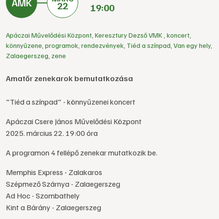
22
19:00
Apáczai Művelődési Központ
,
Keresztury Dezső VMK
,
koncert
,
könnyűzene
,
programok
,
rendezvények
,
Tiéd a színpad
,
Van egy hely
,
Zalaegerszeg
,
zene
Amatőr zenekarok bemutatkozása
"Tiéd a színpad" - könnyűzenei koncert
Apáczai Csere János Művelődési Központ
2025. március 22. 19:00 óra
A programon 4 fellépő zenekar mutatkozik be.
Memphis Express - Zalakaros
Szépmező Szárnya - Zalaegerszeg
Ad Hoc - Szombathely
Kint a Bárány - Zalaegerszeg