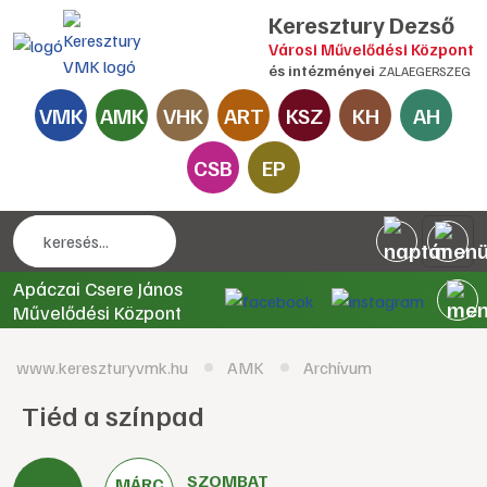
Keresztury Dezső
Városi Művelődési Központ
és intézményei
ZALAEGERSZEG
VMK
AMK
VHK
ART
KSZ
KH
AH
CSB
EP
Apáczai Csere János
Művelődési Központ
www.kereszturyvmk.hu
AMK
Archívum
Tiéd a színpad
SZOMBAT
MÁRC