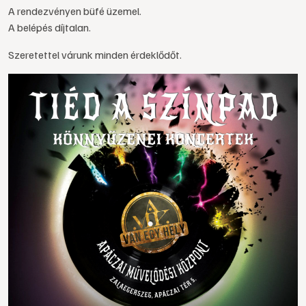
A rendezvényen büfé üzemel.
A belépés díjtalan.
Szeretettel várunk minden érdeklődőt.