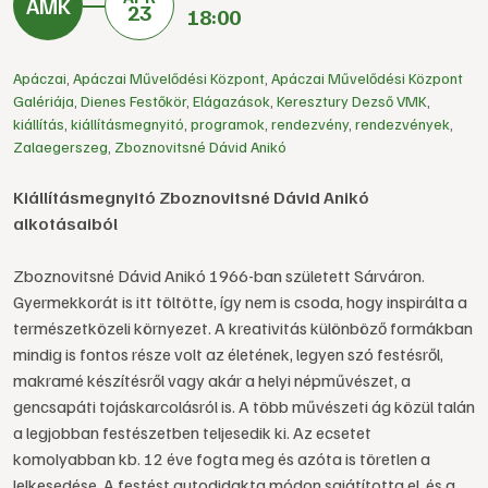
23
18:00
Apáczai
,
Apáczai Művelődési Központ
,
Apáczai Művelődési Központ
Galériája
,
Dienes Festőkör
,
Elágazások
,
Keresztury Dezső VMK
,
kiállítás
,
kiállításmegnyitó
,
programok
,
rendezvény
,
rendezvények
,
Zalaegerszeg
,
Zboznovitsné Dávid Anikó
Kiállításmegnyitó Zboznovitsné Dávid Anikó
alkotásaiból
Zboznovitsné Dávid Anikó 1966-ban született Sárváron.
Gyermekkorát is itt töltötte, így nem is csoda, hogy inspirálta a
természetközeli környezet. A kreativitás különböző formákban
mindig is fontos része volt az életének, legyen szó festésről,
makramé készítésről vagy akár a helyi népművészet, a
gencsapáti tojáskarcolásról is. A több művészeti ág közül talán
a legjobban festészetben teljesedik ki. Az ecsetet
komolyabban kb. 12 éve fogta meg és azóta is töretlen a
lelkesedése. A festést autodidakta módon sajátította el, és a