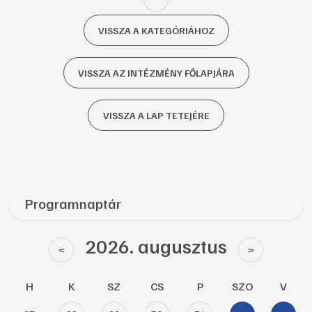
VISSZA A KATEGÓRIÁHOZ
VISSZA AZ INTÉZMÉNY FŐLAPJÁRA
VISSZA A LAP TETEJÉRE
Programnaptár
2026. augusztus
<
>
H
K
SZ
CS
P
SZO
V