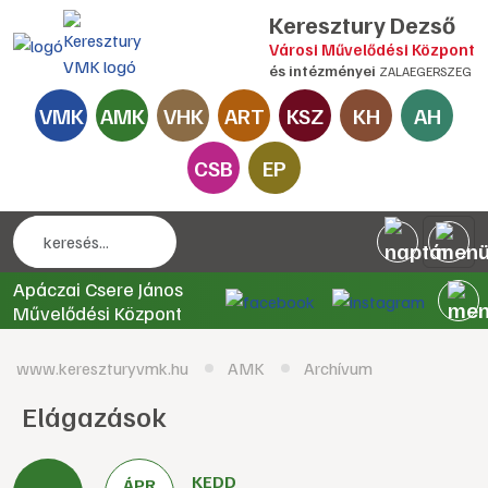
Keresztury Dezső
Városi Művelődési Központ
és intézményei
ZALAEGERSZEG
VMK
AMK
VHK
ART
KSZ
KH
AH
CSB
EP
Apáczai Csere János
Művelődési Központ
www.kereszturyvmk.hu
AMK
Archívum
Elágazások
KEDD
ÁPR