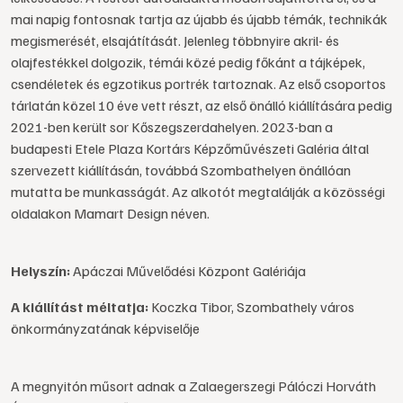
mai napig fontosnak tartja az újabb és újabb témák, technikák
megismerését, elsajátítását. Jelenleg többnyire akril- és
olajfestékkel dolgozik, témái közé pedig főkánt a tájképek,
csendéletek és egzotikus portrék tartoznak. Az első csoportos
tárlatán közel 10 éve vett részt, az első önálló kiállítására pedig
2021-ben került sor Kőszegszerdahelyen. 2023-ban a
budapesti Etele Plaza Kortárs Képzőművészeti Galéria által
szervezett kiállításán, továbbá Szombathelyen önállóan
mutatta be munkasságát. Az alkotót megtalálják a közösségi
oldalakon Mamart Design néven.
Helyszín:
Apáczai Művelődési Központ Galériája
A kiállítást méltatja:
Koczka Tibor, Szombathely város
önkormányzatának képviselője
A megnyitón műsort adnak a Zalaegerszegi Pálóczi Horváth