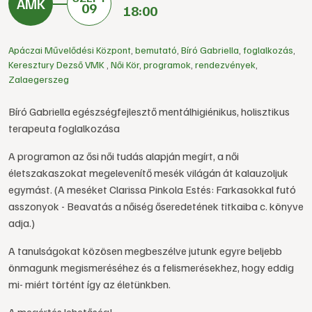
09
18:00
Apáczai Művelődési Központ
,
bemutató
,
Bíró Gabriella
,
foglalkozás
,
Keresztury Dezső VMK
,
Női Kör
,
programok
,
rendezvények
,
Zalaegerszeg
Bíró Gabriella egészségfejlesztő mentálhigiénikus, holisztikus
terapeuta foglalkozása
A programon az ősi női tudás alapján megírt, a női
életszakaszokat megelevenítő mesék világán át kalauzoljuk
egymást. (A meséket Clarissa Pinkola Estés: Farkasokkal futó
asszonyok - Beavatás a nőiség őseredetének titkaiba c. könyve
adja.)
A tanulságokat közösen megbeszélve jutunk egyre beljebb
önmagunk megismeréséhez és a felismerésekhez, hogy eddig
mi- miért történt így az életünkben.