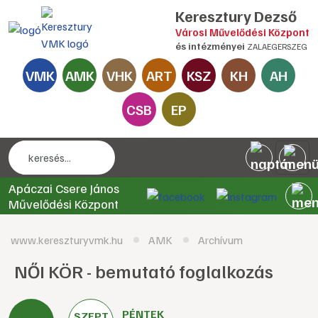
Keresztury Dezső
Városi Művelődési Központ
és intézményei
ZALAEGERSZEG
VMK
AMK
VHK
ART
KSZ
KH
AH
CSB
EP
Apáczai Csere János
Művelődési Központ
www.kereszturyvmk.hu
AMK
Archívum
NŐI KÖR - bemutató foglalkozás
PÉNTEK
SZEPT