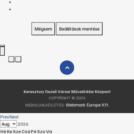
Mégsem
Beállítások mentése
›
Keresztury Dezső Városi Művelődési Központ
COPYRIGHT © 2024
Webmark Europe Kft.
WEBOLDALKÉSZÍTÉS:
Prev
Next
2026
Hé
Ke
Sze
Csü
Pé
Szo
Va