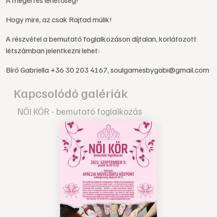
A megértés lehetőség!
Hogy mire, az csak Rajtad múlik!
A részvétel a bemutató foglalkozáson díjtalan, korlátozott
létszámban jelentkezni lehet:
Bíró Gabriella +36 30 203 4167, soulgamesbygabi@gmail.com
Kapcsolódó galériák
NŐI KÖR - bemutató foglalkozás