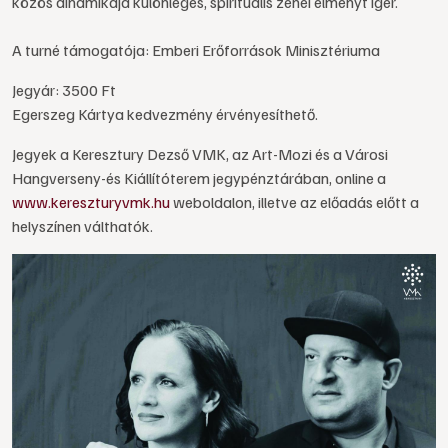
közös dinamikája különleges, spirituális zenei élményt ígér.
A turné támogatója: Emberi Erőforrások Minisztériuma
Jegyár: 3500 Ft
Egerszeg Kártya kedvezmény érvényesíthető.
Jegyek a Keresztury Dezső VMK, az Art-Mozi és a Városi
Hangverseny-és Kiállítóterem jegypénztárában, online a
www.kereszturyvmk.hu
weboldalon, illetve az előadás előtt a
helyszínen válthatók.