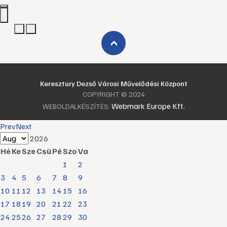
›
Keresztury Dezső Városi Művelődési Központ
COPYRIGHT © 2024
Webmark Europe Kft.
WEBOLDALKÉSZÍTÉS:
Prev
Next
2026
Hé
Ke
Sze
Csü
Pé
Szo
Va
1
2
3
4
5
6
7
8
9
10
11
12
13
14
15
16
17
18
19
20
21
22
23
24
25
26
27
28
29
30