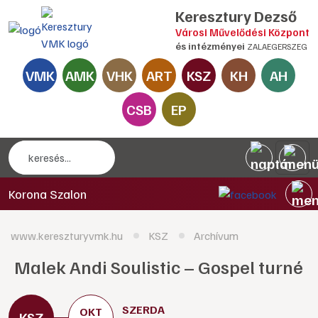
Keresztury Dezső
Városi Művelődési Központ
és intézményei
ZALAEGERSZEG
VMK
AMK
VHK
ART
KSZ
KH
AH
CSB
EP
Korona Szalon
www.kereszturyvmk.hu
KSZ
Archívum
Malek Andi Soulistic – Gospel turné
SZERDA
OKT