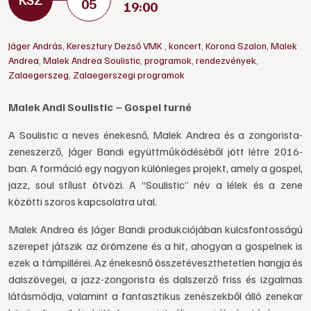
05
19:00
Jáger András
,
Keresztury Dezső VMK
,
koncert
,
Korona Szalon
,
Malek
Andrea
,
Malek Andrea Soulistic
,
programok
,
rendezvények
,
Zalaegerszeg
,
Zalaegerszegi programok
Malek Andi Soulistic – Gospel turné
A Soulistic a neves énekesnő, Malek Andrea és a zongorista-
zeneszerző, Jáger Bandi együttműködéséből jött létre 2016-
ban. A formáció egy nagyon különleges projekt, amely a gospel,
jazz, soul stílust ötvözi. A “Soulistic” név a lélek és a zene
közötti szoros kapcsolatra utal.
Malek Andrea és Jáger Bandi produkciójában kulcsfontosságú
szerepet játszik az örömzene és a hit, ahogyan a gospelnek is
ezek a támpillérei. Az énekesnő összetéveszthetetlen hangja és
dalszövegei, a jazz-zongorista és dalszerző friss és izgalmas
látásmódja, valamint a fantasztikus zenészekből álló zenekar