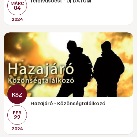
felolvasóest - ÚJ DÁTUM
MÁRC
04
2024
Hazajáró - Közönségtalálkozó
FEB
22
2024