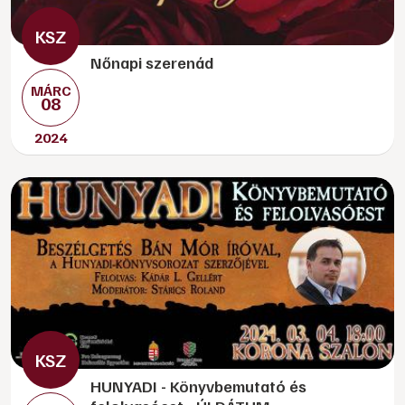
Nőnapi szerenád
MÁRC
08
2024
HUNYADI - Könyvbemutató és