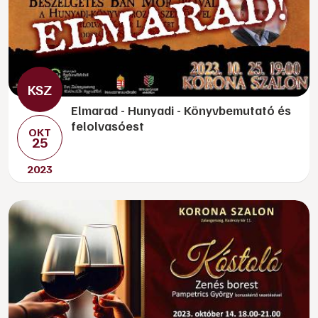
Elmarad - Hunyadi - Könyvbemutató és
felolvasóest
OKT
25
2023