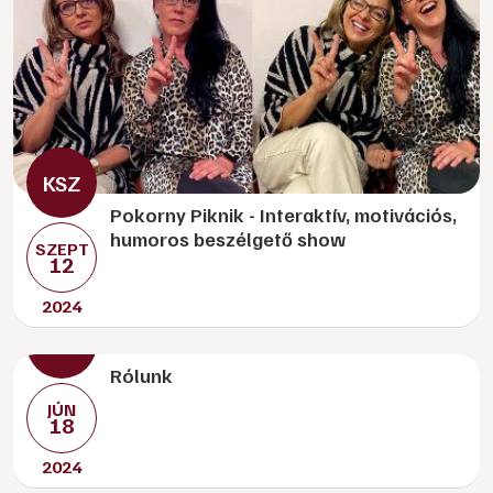
Pokorny Piknik - Interaktív, motivációs,
humoros beszélgető show
SZEPT
12
2024
Rólunk
JÚN
18
2024