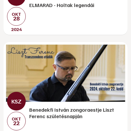
ELMARAD - Holtak legendái
OKT
28
2024
Benedekfi István zongoraestje Liszt
Ferenc születésnapján
OKT
22