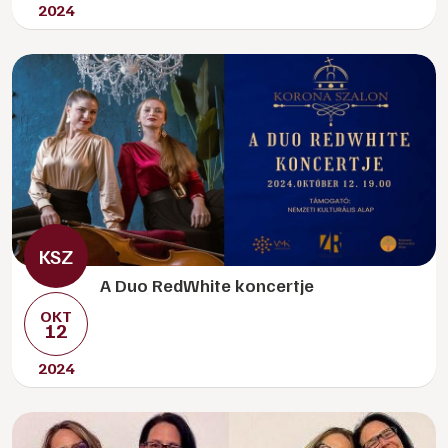
2024
A Duo RedWhite koncertje
OKT
12
2024