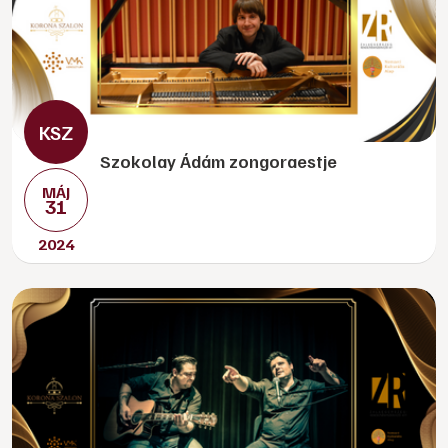
Szokolay Ádám zongoraestje
MÁJ
31
2024