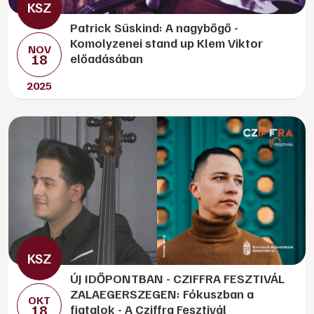
Patrick Süskind: A nagybőgő -
Komolyzenei stand up Klem Viktor
NOV
18
előadásában
2025
ÚJ IDŐPONTBAN - CZIFFRA FESZTIVÁL
ZALAEGERSZEGEN: Fókuszban a
OKT
18
fiatalok - A Cziffra Fesztivál