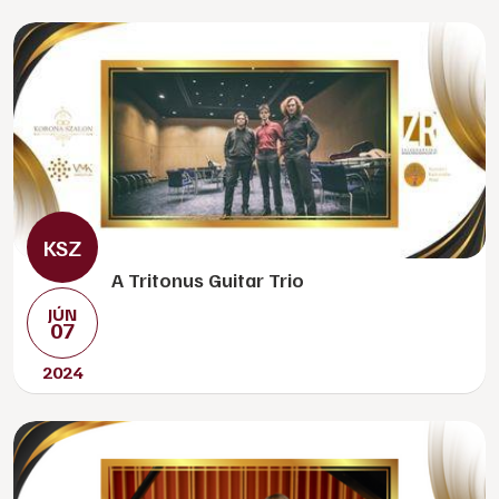
A Tritonus Guitar Trio
JÚN
07
2024