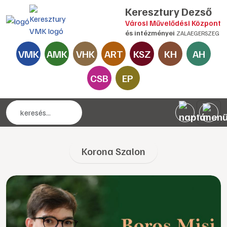
Keresztury Dezső
Városi Művelődési Központ
és intézményei
ZALAEGERSZEG
VMK
AMK
VHK
ART
KSZ
KH
AH
CSB
EP
Korona Szalon