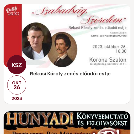
Rékasi Károly zenés előadói estje
OKT
26
2023