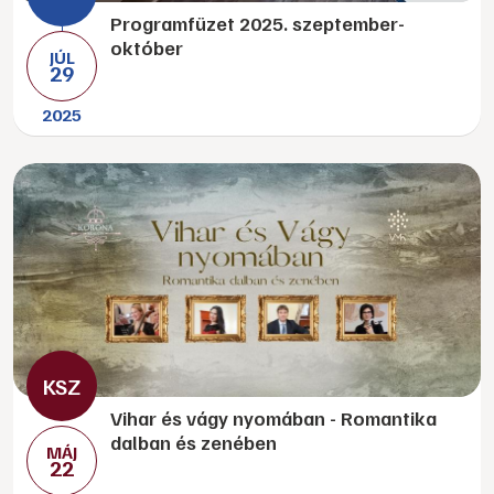
Programfüzet 2025. szeptember-
október
JÚL
29
2025
Vihar és vágy nyomában - Romantika
dalban és zenében
MÁJ
22