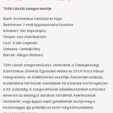
Tóth László zongoraestje
Bach: Kromatikus fantázia és fúga
Beethoven: f-moll Appassionata Szonáta
Schubert: Két Impromptu
Chopin: cisz-moll Noktürn
Liszt: E-dúr Legenda
Debussy: Lenhajú lány
Bartók: Allegro Barbaro
Tóth László zongoraművész, zenetanár, a Zalaegerszegi
Szimfonikus Zenekar Egyesület elnöke és 2019 óta a Városi
Hangverseny- és Kiállítóterem vezetője. Koncertjén szabad,
érzelmekkel teli művek csendülnek fel a barokk kortól egészen
a XX. századig. A zongoraművek előadása közben a művész
ismerteti az elhangzó darabok tartalmát, keletkezésük
történetét, vagy éppen saját gondolatait osztja meg a
közönséggel, így próbálja az estét még könnyedebbé,