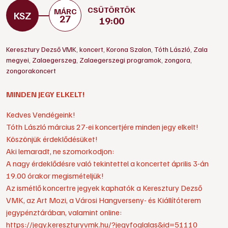
CSÜTÖRTÖK
MÁRC
27
19:00
Keresztury Dezső VMK
,
koncert
,
Korona Szalon
,
Tóth László
,
Zala
megyei
,
Zalaegerszeg
,
Zalaegerszegi programok
,
zongora
,
zongorakoncert
MINDEN JEGY ELKELT!
Kedves Vendégeink!
Tóth László március 27-ei koncertjére minden jegy elkelt!
Köszönjük érdeklődésüket!
Aki lemaradt, ne szomorkodjon:
A nagy érdeklődésre való tekintettel a koncertet április 3-án
19.00 órakor megismételjük!
Az ismétlő koncertre jegyek kaphatók a Keresztury Dezső
VMK, az Art Mozi, a Városi Hangverseny- és Kiállítóterem
jegypénztárában, valamint online:
https://jegy.kereszturyvmk.hu/?jegyfoglalas&id=51110