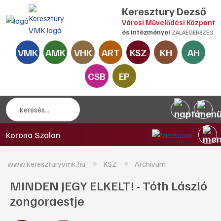
Keresztury Dezső
Városi Művelődési Központ
és intézményei
ZALAEGERSZEG
VMK
AMK
VHK
ART
KSZ
KH
AH
CSB
EP
Korona Szalon
www.kereszturyvmk.hu
KSZ
Archívum
MINDEN JEGY ELKELT! - Tóth László
zongoraestje