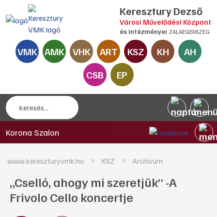
Keresztury Dezső
Városi Művelődési Központ
és intézményei
ZALAEGERSZEG
VMK
AMK
VHK
ART
KSZ
KH
AH
CSB
EP
Korona Szalon
www.kereszturyvmk.hu
KSZ
Archívum
„Cselló, ahogy mi szeretjük” -A
Frivolo Cello koncertje