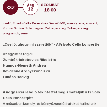
SZOMBAT
ÁPR
12
18:00
cselló
,
Frivolo Cello
,
Keresztury Dezső VMK
,
komolyzene
,
koncert
,
Korona Szalon
,
Zala megyei
,
Zalaegerszeg
,
Zalaegerszegi
programok
,
zene
„Cselló, ahogy mi szeretjük” - A Frivolo Cello koncertje
Az együttes tagjai:
Zumbók-Jakobovics Nikoletta
Hannos-Németh Andrea
Kovácsné Arany Franciska
Lukács Hedvig
A nagy sikerre való tekintettel megismételjük a Frivolo
Cello koncertjét!
A műsorban komoly- és könnyűzenei átiratokat hallhatunk