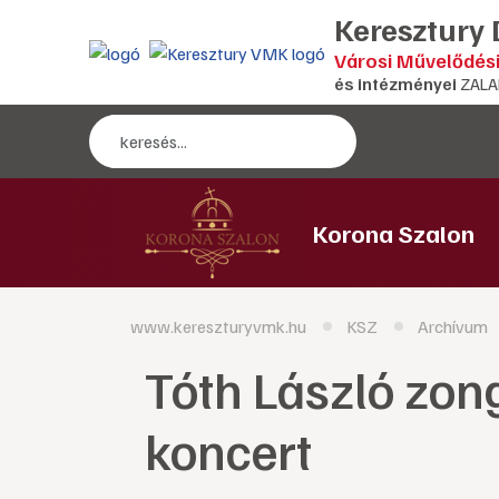
Keresztury
Városi Művelődés
és intézményei
ZALA
Korona Szalon
www.kereszturyvmk.hu
KSZ
Archívum
Tóth László zong
koncert