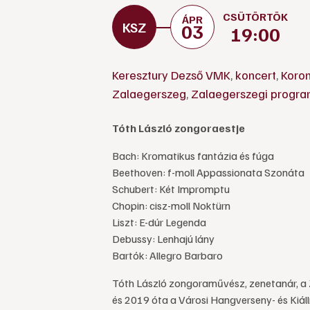
CSÜTÖRTÖK
ÁPR
03
19:00
Keresztury Dezső VMK
,
koncert
,
Koro
Zalaegerszeg
,
Zalaegerszegi progr
Tóth László zongoraestje
Bach: Kromatikus fantázia és fúga
Beethoven: f-moll Appassionata Szonáta
Schubert: Két Impromptu
Chopin: cisz-moll Noktürn
Liszt: E-dúr Legenda
Debussy: Lenhajú lány
Bartók: Allegro Barbaro
Tóth László zongoraművész, zenetanár, a 
és 2019 óta a Városi Hangverseny- és Kiál