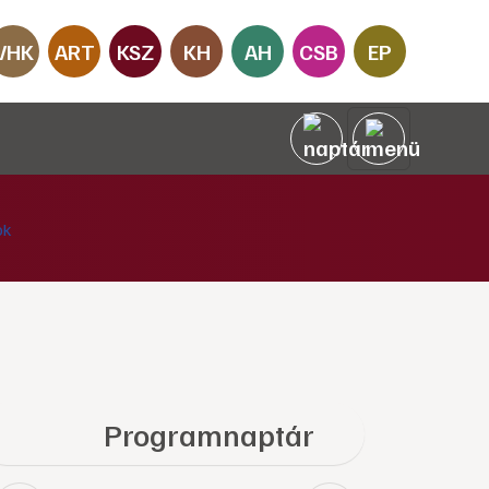
VHK
ART
KSZ
KH
AH
CSB
EP
Programnaptár