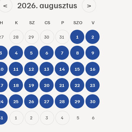
2026. augusztus
<
>
H
K
SZ
CS
P
SZO
V
27
28
29
30
31
1
2
3
4
5
6
7
8
9
10
11
12
13
14
15
16
17
18
19
20
21
22
23
24
25
26
27
28
29
30
31
1
2
3
4
5
6