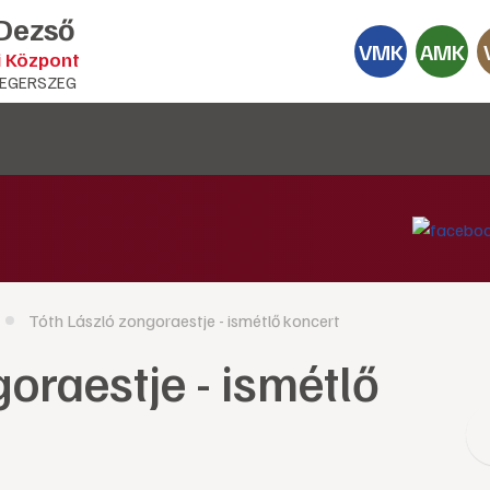
 Dezső
VMK
AMK
i Központ
EGERSZEG
Tóth László zongoraestje - ismétlő koncert
oraestje - ismétlő