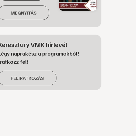
MEGNYITÁS
Keresztury VMK hírlevél
Légy naprakész a programokból!
Iratkozz fel!
FELIRATKOZÁS