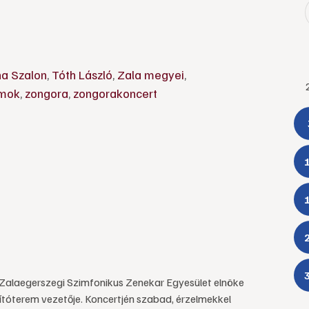
na Szalon
,
Tóth László
,
Zala megyei
,
amok
,
zongora
,
zongorakoncert
Zalaegerszegi Szimfonikus Zenekar Egyesület elnöke
lítóterem vezetője. Koncertjén szabad, érzelmekkel