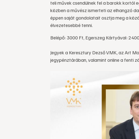
teli művek csendülnek fel a barokk kortól
közben a művész ismerteti az elhangzó da
éppen saját gondolatait osztja meg a köz
élvezetesebbé tenni.
Belépő: 3000 Ft, Egerszeg Kártyával: 2400
Jegyek a Keresztury Dezső VMK, az Art Moz
jegypénztárában, valamint online a fenti z