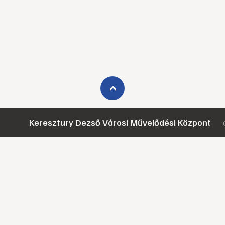
›
Keresztury Dezső Városi Művelődési Központ