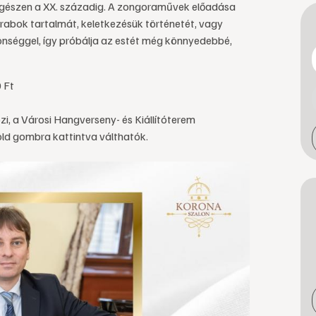
 egészen a XX. századig. A zongoraművek előadása
rabok tartalmát, keletkezésük történetét, vagy
önséggel, így próbálja az estét még könnyedebbé,
 Ft
i, a Városi Hangverseny- és Kiállítóterem
öld gombra kattintva válthatók.