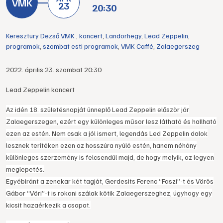
23
20:30
Keresztury Dezső VMK
,
koncert
,
Landorhegy
,
Lead Zeppelin
,
programok
,
szombat esti programok
,
VMK Caffé
,
Zalaegerszeg
2022. április 23. szombat 20:30
Lead Zeppelin koncert
Az idén 18. születésnapját ünneplő Lead Zeppelin először jár
Zalaegerszegen, ezért egy különleges műsor lesz látható és hallható
ezen az estén. Nem csak a jól ismert, legendás Led Zeppelin dalok
lesznek terítéken ezen az hosszúra nyúló estén, hanem néhány
különleges szerzemény is felcsendül majd, de hogy melyik, az legyen
meglepetés.
Egyébiránt a zenekar két tagját, Gerdesits Ferenc “Faszi”-t és Vörös
Gábor “Vöri”-t is rokoni szálak kötik Zalaegerszeghez, úgyhogy egy
kicsit hazaérkezik a csapat.