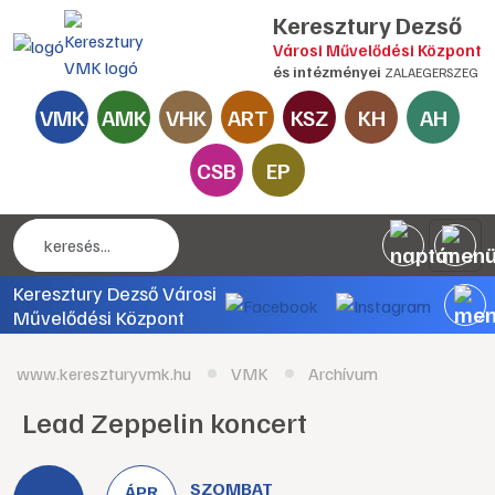
Keresztury Dezső
Városi Művelődési Központ
és intézményei
ZALAEGERSZEG
VMK
AMK
VHK
ART
KSZ
KH
AH
CSB
EP
Keresztury Dezső Városi
Művelődési Központ
www.kereszturyvmk.hu
VMK
Archívum
Lead Zeppelin koncert
SZOMBAT
ÁPR