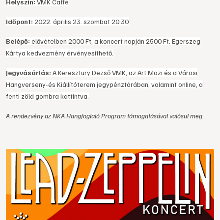
Helyszín:
VMK Caffé
Időpont:
2022. április 23. szombat 20:30
Belépő:
elővételben 2000 Ft, a koncert napján 2500 Ft. Egerszeg
Kártya kedvezmény érvényesíthető.
Jegyvásárlás:
A Keresztury Dezső VMK, az Art Mozi és a Városi
Hangverseny-és Kiállítóterem jegypénztárában, valamint online, a
fenti zöld gombra kattintva.
A rendezvény az NKA Hangfoglaló Program támogatásával valósul meg.