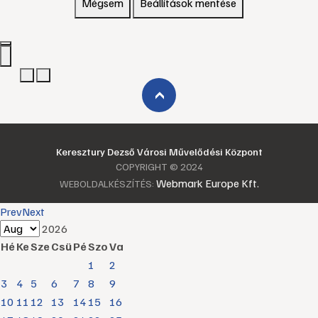
Mégsem
Beállítások mentése
›
Keresztury Dezső Városi Művelődési Központ
COPYRIGHT © 2024
Webmark Europe Kft.
WEBOLDALKÉSZÍTÉS:
Prev
Next
2026
Hé
Ke
Sze
Csü
Pé
Szo
Va
1
2
3
4
5
6
7
8
9
10
11
12
13
14
15
16