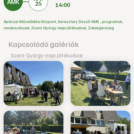
25
14:00
Apáczai Művelődési Központ
,
Keresztury Dezső VMK
,
programok
,
rendezvények
,
Szent György-napi játékudvar
,
Zalaegerszeg
Kapcsolódó galériák
Szent György-napi játékudvar