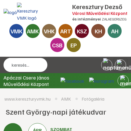
Keresztury Dezső
Városi Művelődési Központ
és intézményei
ZALAEGERSZEG
VMK
AMK
VHK
ART
KSZ
KH
AH
CSB
EP
Apáczai Csere János
Művelődési Központ
www.kereszturyvmk.hu
AMK
Fotógaléria
Szent György-napi játékudvar
SZOMBAT
ÁPR