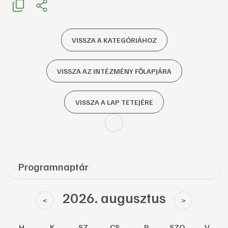
VISSZA A KATEGÓRIÁHOZ
VISSZA AZ INTÉZMÉNY FŐLAPJÁRA
VISSZA A LAP TETEJÉRE
Programnaptár
2026. augusztus
<
>
H
K
SZ
CS
P
SZO
V