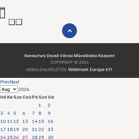
›
Keresztury Dezső Városi Művelődési Központ
COPYRIGHT © 2024
Webmark Europe Kft.
WEBOLDALKÉSZÍTÉS:
Prev
Next
2026
Hé
Ke
Sze
Csü
Pé
Szo
Va
1
2
3
4
5
6
7
8
9
10
11
12
13
14
15
16
17
18
19
20
21
22
23
24
25
26
27
28
29
30