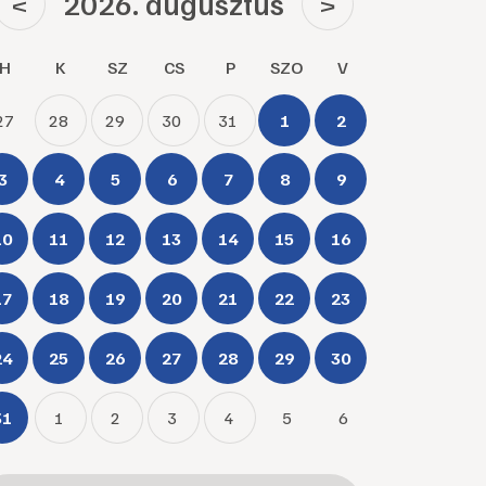
2026. augusztus
<
>
H
K
SZ
CS
P
SZO
V
27
28
29
30
31
1
2
3
4
5
6
7
8
9
10
11
12
13
14
15
16
17
18
19
20
21
22
23
24
25
26
27
28
29
30
31
1
2
3
4
5
6