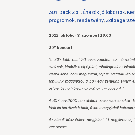
30Y
,
Beck Zoli
,
Éhezők jóllakottak
,
Ker
programok
,
rendezvény
,
Zalaegersz
2022. október 8. szombat 19.00
30Y koncert
"a 30Y több mint 20 éves zenekar. ezt tényként
szoknak, kinövik a cipőjüket, elballagnak az iskol
vissza soha. nem magunkon, rajtuk, rajtatok látju
tanulunk magunkról. a 30Y egy zenekar, ennyit ér
érteni, és ha ti érteni akarjátok, mi vagyunk."
A 30Y egy 2000-ben alakult pécsi rockzenekar. T
klub és fesztiváléletnek, évente nagyjából hetvens
Az elmúlt húsz évben megjelent 11 nagylemeze, tu
videoklipje.