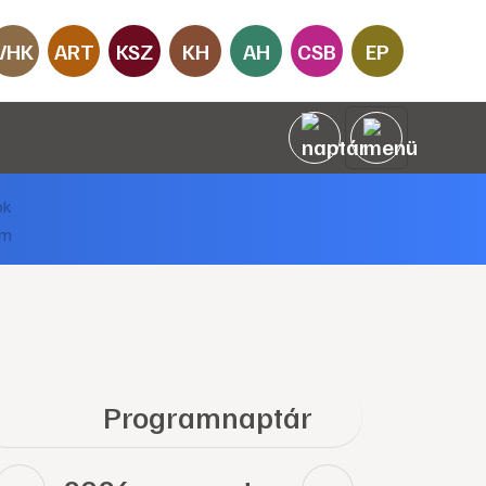
VHK
ART
KSZ
KH
AH
CSB
EP
Programnaptár