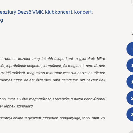
esztury Dezső VMK
,
klubkoncert
,
koncert
,
eg
 érdemes kezelni. még inkább állapotként. a gyerekek bilire
ából, kipróbálnak dolgokat, kirepülnek, és meglehet, nem térnek
k az idő múlását. magunkon miattatok vesszük észre, és tőletek
demes tudni. de ezt érdemes. amit csinálunk, azt nektek kell
öbb, mint 15 éve meghatározó szereplője a hazai könnyűzenei
zer lépnek színpadra.
catnyi online terjesztett független hanganyaga, több, mint 20