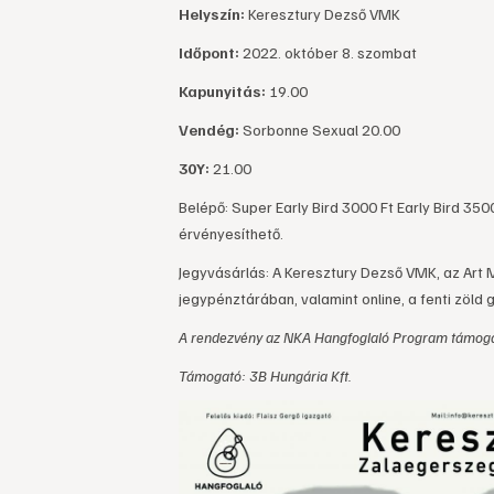
Helyszín:
Keresztury Dezső VMK
Időpont:
2022. október 8. szombat
Kapunyitás:
19.00
Vendég:
Sorbonne Sexual 20.00
30Y:
21.00
Belépő:
Super Early Bird 3000 Ft Early Bird 350
érvényesíthető.
Jegyvásárlás: A Keresztury Dezső VMK, az Art 
jegypénztárában, valamint online, a fenti zöld 
A rendezvény az NKA Hangfoglaló Program támoga
Támogató: 3B Hungária Kft.