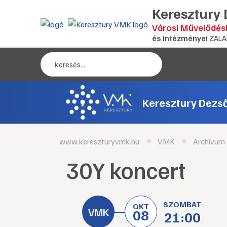
Keresztury
Városi Művelődés
és intézményei
ZALA
Keresztury Dezs
www.kereszturyvmk.hu
VMK
Archívum
30Y koncert
SZOMBAT
OKT
08
21:00