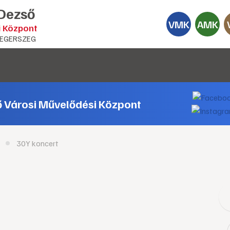
 Dezső
VMK
AMK
i Központ
EGERSZEG
ő Városi Művelődési Központ
30Y koncert