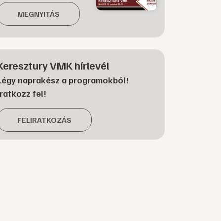
MEGNYITÁS
Keresztury VMK hírlevél
Légy naprakész a programokból!
Iratkozz fel!
FELIRATKOZÁS