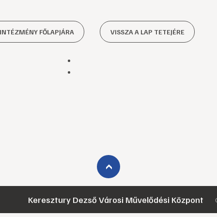
 INTÉZMÉNY FŐLAPJÁRA
VISSZA A LAP TETEJÉRE
›
Keresztury Dezső Városi Művelődési Központ