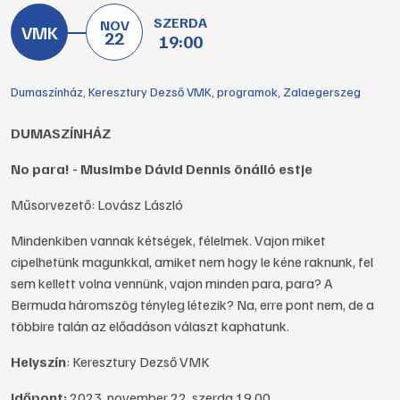
SZERDA
NOV
22
19:00
Dumaszínház
,
Keresztury Dezső VMK
,
programok
,
Zalaegerszeg
DUMASZÍNHÁZ
No para! - Musimbe Dávid Dennis önálló estje
Műsorvezető: Lovász László
Mindenkiben vannak kétségek, félelmek. Vajon miket
cipelhetünk magunkkal, amiket nem hogy le kéne raknunk, fel
sem kellett volna vennünk, vajon minden para, para? A
Bermuda háromszög tényleg létezik? Na, erre pont nem, de a
többire talán az előadáson választ kaphatunk.
Helyszín
: Keresztury Dezső VMK
Időpont:
2023. november 22. szerda 19.00