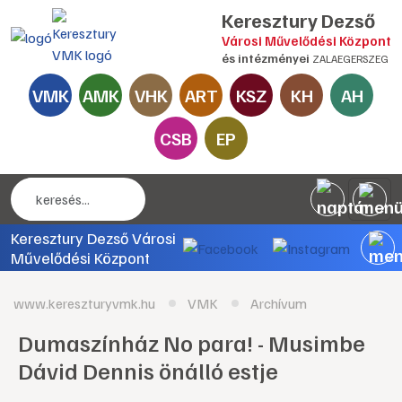
Keresztury Dezső
Városi Művelődési Központ
és intézményei
ZALAEGERSZEG
VMK
AMK
VHK
ART
KSZ
KH
AH
CSB
EP
Keresztury Dezső Városi
Művelődési Központ
www.kereszturyvmk.hu
VMK
Archívum
Dumaszínház No para! - Musimbe
Dávid Dennis önálló estje