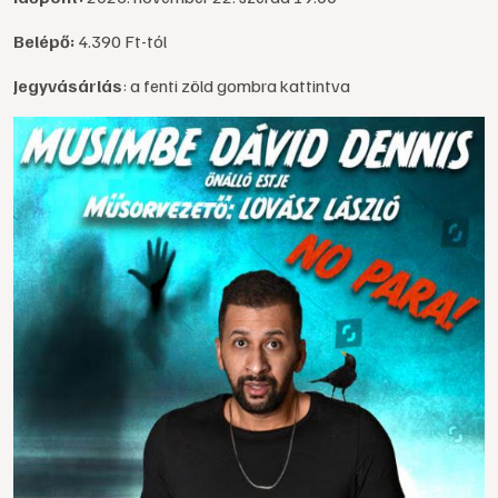
Belépő:
4.390 Ft-tól
Jegyvásárlás
: a fenti zöld gombra kattintva