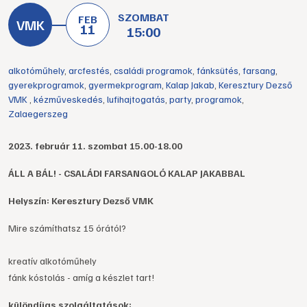
SZOMBAT
FEB
11
15:00
alkotóműhely
,
arcfestés
,
családi programok
,
fánksütés
,
farsang
,
gyerekprogramok
,
gyermekprogram
,
Kalap Jakab
,
Keresztury Dezső
VMK
,
kézműveskedés
,
lufihajtogatás
,
party
,
programok
,
Zalaegerszeg
2023. február 11. szombat 15.00-18.00
ÁLL A BÁL! - CSALÁDI FARSANGOLÓ KALAP JAKABBAL
Helyszín: Keresztury Dezső VMK
Mire számíthatsz 15 órától?
kreatív alkotóműhely
fánk kóstolás - amíg a készlet tart!
különdíjas szolgáltatások: