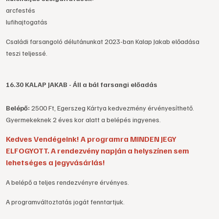
arcfestés
lufihajtogatás
Családi farsangoló délutánunkat 2023-ban Kalap Jakab előadása
teszi teljessé.
16.30 KALAP JAKAB - Áll a bál farsangi előadás
Belépő:
2500 Ft, Egerszeg Kártya kedvezmény érvényesíthető.
Gyermekeknek 2 éves kor alatt a belépés ingyenes.
Kedves Vendégeink! A programra MINDEN JEGY
ELFOGYOTT. A rendezvény napján a helyszínen sem
lehetséges a jegyvásárlás!
A belépő a teljes rendezvényre érvényes.
A programváltoztatás jogát fenntartjuk.