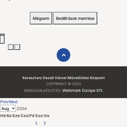
Mégsem
Beállítások mentése
›
Keresztury Dezső Városi Művelődési Központ
COPYRIGHT © 2024
Webmark Europe Kft.
WEBOLDALKÉSZÍTÉS:
Prev
Next
2026
Hé
Ke
Sze
Csü
Pé
Szo
Va
1
2