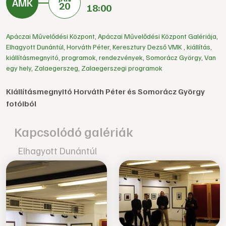
20
18:00
Apáczai Művelődési Központ
,
Apáczai Művelődési Központ Galériája
,
Elhagyott Dunántúl
,
Horváth Péter
,
Keresztury Dezső VMK
,
kiállítás
,
kiállításmegnyitó
,
programok
,
rendezvények
,
Somorácz György
,
Van
egy hely
,
Zalaegerszeg
,
Zalaegerszegi programok
Kiállításmegnyitó Horváth Péter és Somorácz György
fotóiból
Kapcsolódó galériák
Elhagyott Dunántúl