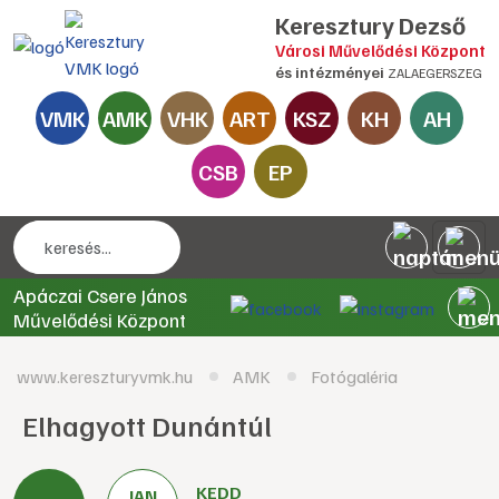
Keresztury Dezső
Városi Művelődési Központ
és intézményei
ZALAEGERSZEG
VMK
AMK
VHK
ART
KSZ
KH
AH
CSB
EP
Apáczai Csere János
Művelődési Központ
www.kereszturyvmk.hu
AMK
Fotógaléria
Elhagyott Dunántúl
KEDD
JAN