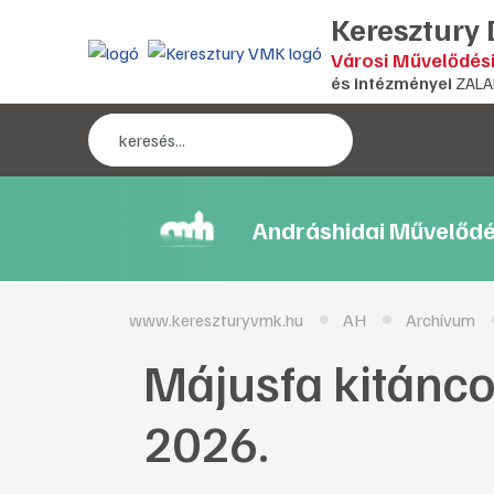
Keresztury
Városi Művelődés
és intézményei
ZALA
Andráshidai Művelődé
www.kereszturyvmk.hu
AH
Archívum
Májusfa kitánco
2026.