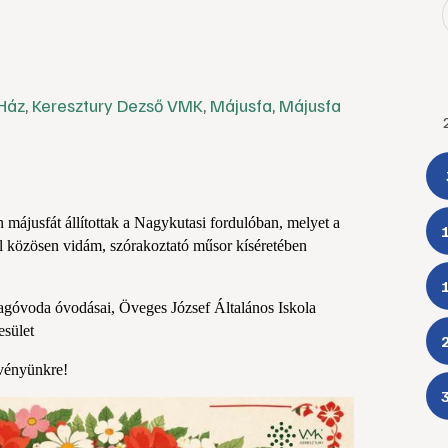
Ház
,
Keresztury Dezső VMK
,
Májusfa
,
Májusfa
májusfát állítottak a Nagykutasi fordulóban, melyet a 
 közösen vidám, szórakoztató műsor kíséretében  
agóvoda óvodásai, Öveges József Általános Iskola 
sület
zvényünkre!