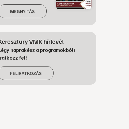
MEGNYITÁS
Keresztury VMK hírlevél
Légy naprakész a programokból!
Iratkozz fel!
FELIRATKOZÁS