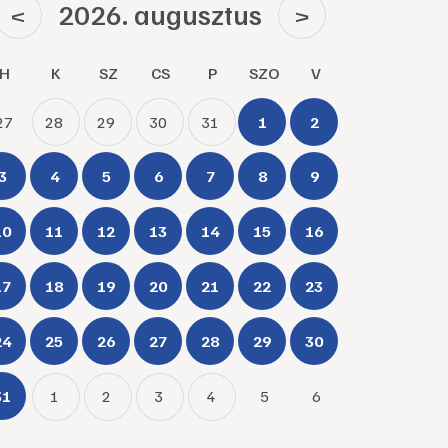
2026. augusztus
<
>
H
K
SZ
CS
P
SZO
V
27
28
29
30
31
1
2
3
4
5
6
7
8
9
10
11
12
13
14
15
16
17
18
19
20
21
22
23
24
25
26
27
28
29
30
31
1
2
3
4
5
6