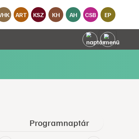
VHK
ART
KSZ
KH
AH
CSB
EP
Programnaptár