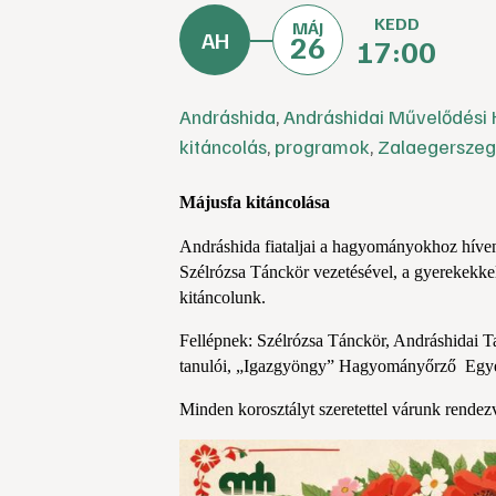
KEDD
MÁJ
26
17:00
Andráshida
,
Andráshidai Művelődési 
kitáncolás
,
programok
,
Zalaegerszeg
Májusfa kitáncolása
Andráshida fiataljai a hagyományokhoz híven 
Szélrózsa Tánckör vezetésével, a gyerekekkel
kitáncolunk.
Fellépnek: Szélrózsa Tánckör, Andráshidai T
tanulói, „Igazgyöngy”
Hagyományőrző 
Egye
Minden korosztályt szeretettel várunk rende