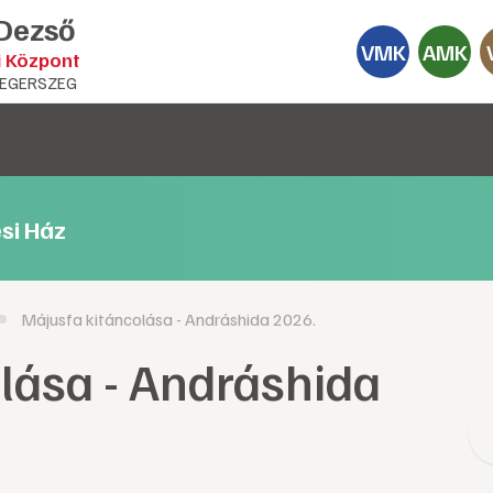
 Dezső
VMK
AMK
i Központ
EGERSZEG
si Ház
Májusfa kitáncolása - Andráshida 2026.
lása - Andráshida