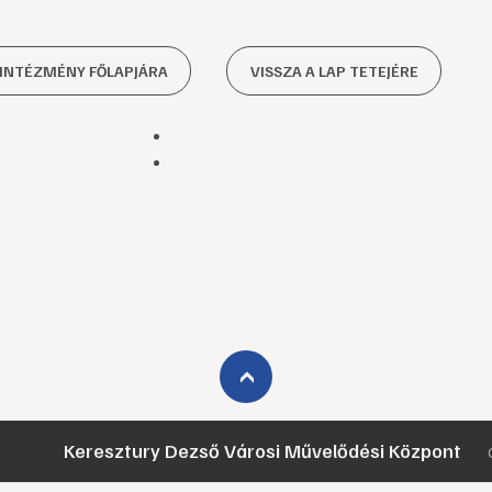
 INTÉZMÉNY FŐLAPJÁRA
VISSZA A LAP TETEJÉRE
›
Keresztury Dezső Városi Művelődési Központ