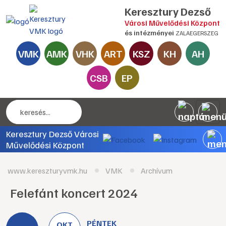
Keresztury Dezső
Városi Művelődési Központ
és intézményei
ZALAEGERSZEG
VMK
AMK
VHK
ART
KSZ
KH
AH
CSB
EP
Keresztury Dezső Városi
Művelődési Központ
www.kereszturyvmk.hu
VMK
Archívum
Felefánt koncert 2024
PÉNTEK
OKT