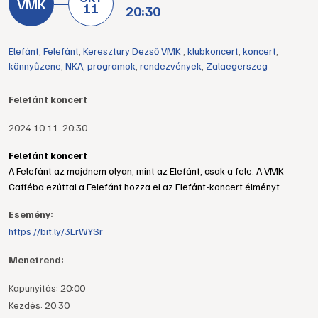
11
20:30
Elefánt
,
Felefánt
,
Keresztury Dezső VMK
,
klubkoncert
,
koncert
,
könnyűzene
,
NKA
,
programok
,
rendezvények
,
Zalaegerszeg
Felefánt koncert
2024.10.11. 20:30
Felefánt koncert
A Felefánt az majdnem olyan, mint az Elefánt, csak a fele. A VMK 
Cafféba ezúttal a Felefánt hozza el az Elefánt-koncert élményt.
Esemény:
https://bit.ly/3LrWYSr
Menetrend:
Kapunyitás: 20:00
Kezdés: 20:30