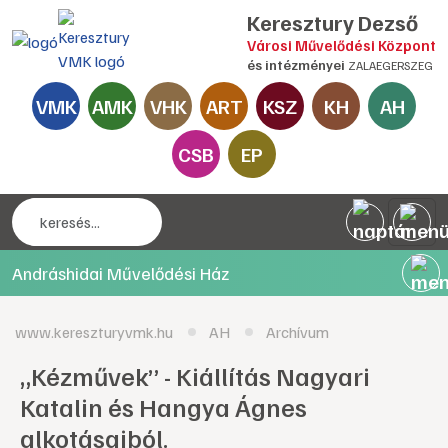
Keresztury Dezső
Városi Művelődési Központ
és intézményei
ZALAEGERSZEG
VMK
AMK
VHK
ART
KSZ
KH
AH
CSB
EP
Andráshidai Művelődési Ház
www.kereszturyvmk.hu
AH
Archívum
„Kézművek” - Kiállítás Nagyari
Katalin és Hangya Ágnes
alkotásaiból.