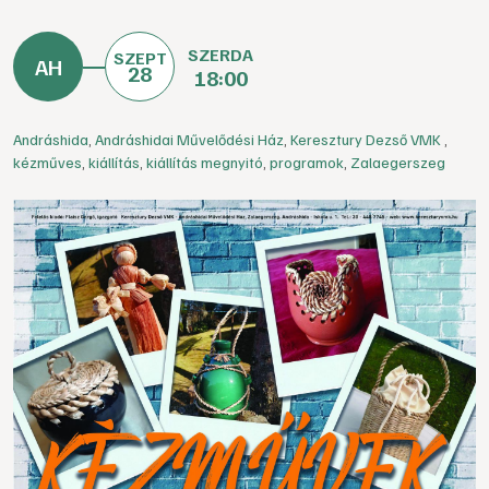
SZERDA
SZEPT
28
18:00
Andráshida
,
Andráshidai Művelődési Ház
,
Keresztury Dezső VMK
,
kézműves
,
kiállítás
,
kiállítás megnyitó
,
programok
,
Zalaegerszeg