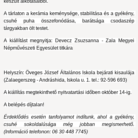
készült alkotásaiból.
A tárlaton a kerámia keménysége, stabilitása és a gyékény, 
csuhé puha összefonódása, barátsága csodaszép 
tárgyakban ölt testet.
A kiállítást megnyitja: Devecz Zsuzsanna - Zala Megyei 
Népművészeti Egyesület titkára
Helyszín: Öveges József Általános Iskola bejárati kisaulája 
(Zalaegerszeg - Andráshida, Iskola u. 1. tel.: 92-596 693)
A kiállítás megtekinthető nyitvatartási időben október 14-ig.
A belépés díjtalan!
Érdeklődés esetén tanfolyamot indítunk, ahol a gyékény, 
csuhé sokoldalúsága még jobban megismerhető. 
(Információ telefonon: 06 30 448 7745)