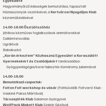
Egyesülete
Hagyományőrző édességek bemutatása, tapasztalt
háziasszonyok vezetésével, a
Kertvárosi Nyugdíjas Klub
közreműködésével
14.00-18.00 Őszi Játszóház
Játékos kézműves foglalkozások animátorokkal
Csillámtetoválás
Ugrálóvár
Babakuckó
„Korán érkeztem” Közhasznú Egyesület a Koraszülött
Gyermekekért és Családjukért
tanácsadása:
Gyógypedagógia/korai fejlesztés Komáromy Juliannával
14.00-18.00
Bemutatkozó csoportok:
Folton Folt workshop és vásár
(Foltbűvölők Foltvarró Klub -
Vaskiné Paksa Mártával)
Társasjáték Klub
Salamon Györgyivel
WolfPack Makett Klub
Szekér Gézával