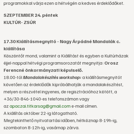
programokkal várja ezen a hétvégén a kedves érdeklődőket.
SZEPTEMBER 24. péntek
KULTÚR- ZSÚR
17.30 Kiállításmegnyitó -
Nagy Árpádné Mandalák c.
kiállítása
Köszöntőt mond, valamint a Kiállítást és egyben a Kultúrházak
éjjel-nappal hétvégi programsorozatát megnyitja:
Orosz
Ferencné önkormányzati képviselő.
18.00-tól
Mandalakészítés workshop:
a kiállításmegnyitót
követően az érdeklődők kipróbálhatják a mandalakészítést,
melyen a részvétel ingyenes, de regisztrációhoz kötött, a
+36/30-846-1040-es telefonszámon vagy
az
apaczai.titkarsag@gmail.com
e-mail címen.
A kiállítás október 22-ig látogatható.
Megtekinthető nyitvatartási időben, hétköznap 8-19h-ig,
szombaton 8-12h-ig, vasárnap zárva.