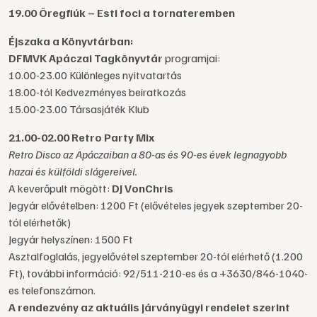
19.00 Öregfiúk – Esti foci a tornateremben
Éjszaka a Könyvtárban:
DFMVK Apáczai Tagkönyvtár
programjai:
10.00-23.00 Különleges nyitvatartás
18.00-tól Kedvezményes beiratkozás
15.00-23.00 Társasjáték Klub
21.00-02.00 Retro Party Mix
Retro Disco az Apáczaiban a 80-as és 90-es évek legnagyobb
hazai és külföldi slágereivel.
A keverőpult mögött:
DJ VonChris
Jegyár elővételben: 1200 Ft (elővételes jegyek szeptember 20-
tól elérhetők)
Jegyár helyszínen: 1500 Ft
Asztalfoglalás, jegyelővétel szeptember 20-tól elérhető (1.200
Ft), további információ: 92/511-210-es és a +3630/846-1040-
es telefonszámon.
A rendezvény az aktuális járványügyi rendelet szerint