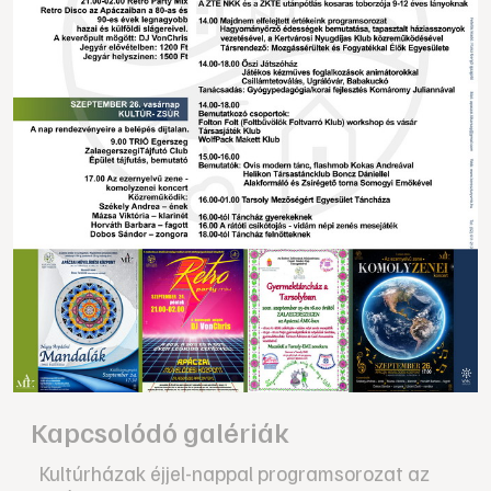
Kapcsolódó galériák
Kultúrházak éjjel-nappal programsorozat az