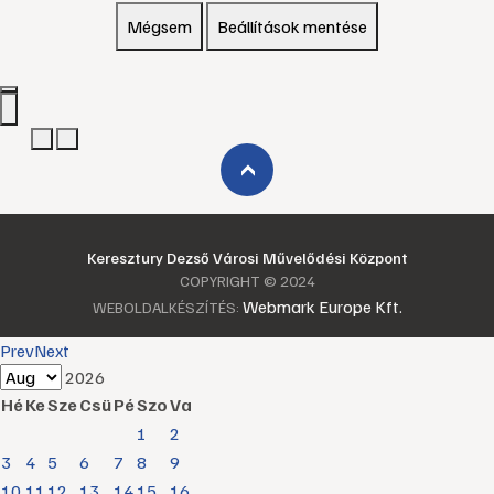
Mégsem
Beállítások mentése
›
Keresztury Dezső Városi Művelődési Központ
COPYRIGHT © 2024
Webmark Europe Kft.
WEBOLDALKÉSZÍTÉS:
Prev
Next
2026
Hé
Ke
Sze
Csü
Pé
Szo
Va
1
2
3
4
5
6
7
8
9
10
11
12
13
14
15
16