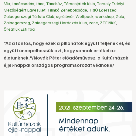
Mix
,
tanácsadás
,
tánc
,
Táncház
,
Társasjáték Klub
,
Tarsoly Erdélyi
Mezőségért Egyesület
,
Tilinkó Zenebölcsőde
,
TRIÓ Egerszeg
Zalaegerszegi Tájfutó Club
,
ugrálóvár
,
Wolfpack
,
workshop
,
Zala
,
Zalaegerszeg
,
Zalaegerszegi Hordozós Klub
,
zene
,
ZTE NKK
,
Öregfiúk Esti foci
"Az a fontos, hogy ezek a pillanatok együtt teljenek el, és
együtt ünnepelhessük azt, hogy vannak értékei az
életünknek."/Novák Péter előadóművész, a Kultúrházak
éjjel-nappal országos programsorozat védnöke/