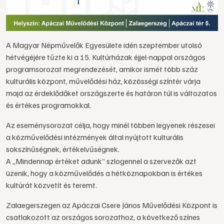
A Magyar Népművelők Egyesülete idén szeptember utolsó
hétvégéjére tűzte ki a 15. Kultúrházak éjjel-nappal országos
programsorozat megrendezését, amikor ismét több száz
kulturális központ, művelődési ház, közösségi színtér várja
majd az érdeklődőket országszerte és határon túl is változatos
és értékes programokkal.
Az eseménysorozat célja, hogy minél többen legyenek részesei
a közművelődési intézmények által nyújtott kulturális
sokszínűségnek, értékelvűségnek.
A „Mindennap értéket adunk” szlogennel a szervezők azt
üzenik, hogy a közművelődés a hétköznapokban is értékes
kultúrát közvetít és teremt.
Zalaegerszegen az Apáczai Csere János Művelődési Központ is
csatlakozott az országos sorozathoz, a következő színes