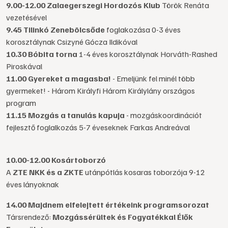
9.00-12.00 Zalaegerszegi Hordozós Klub
Török Renáta
vezetésével
9.45 Tilinkó Zenebölcsőde
foglakozása 0-3 éves
korosztálynak Csizyné Gócza Ildikóval
10.30 Bóbita torna
1-4 éves korosztálynak Horváth-Rashed
Piroskával
11.00 Gyereket a magasba!
- Emeljünk fel minél több
gyermeket! - Három Királyfi Három Királylány országos
program
11.15 Mozgás a tanulás kapuja
- mozgáskoordinációt
fejlesztő foglalkozás 5-7 éveseknek Farkas Andreával
10.00-12.00 Kosártoborzó
A
ZTE NKK és a ZKTE
utánpótlás kosaras toborzója 9-12
éves lányoknak
14.00 Majdnem elfelejtett értékeink programsorozat
Társrendező:
Mozgássérültek és Fogyatékkal Élők