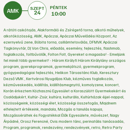
PÉNTEK
SZEPT
24
10:00
A rátóti csikótojás
,
Alakformáló és Zsírégető torna
,
alkotó műhelyek
,
alkotóközösség
,
AMK
,
Apáczai
,
Apáczai Művelődési Központ
,
Az
ezernyelvű zene
,
Bóbita torna
,
csillámtetoválás
,
DFMVK Apáczai
Tagkönyvtár
,
DJ Von Chris
,
előadás
,
esemény
,
fejlesztés
,
flashmob
,
foglalkozás
,
foltbűvölők
,
Folton Folt
,
Gyereket a magasba! - Emeljünk
fel minél több gyermeket! - Három Királyfi Három Királylány országos
program
,
gyerekprogramok
,
gyermekjátszó
,
gyermekprogram
,
gyógypedagógiai fejlesztés
,
Helikon Társastánc Klub
,
Keresztury
Dezső VMK
,
Kertvárosi Nyugdíjas Klub
,
kézműves foglalkozás
,
kézműveskedés
,
kiállítás
,
kiállításmegnyitó
,
komolyzene
,
koncert
,
Korán érkeztem Közhasznú Egyesület a Koraszülött Gyermekekért és
Családjukért
,
Kultúr-Zsúr
,
kultúra
,
kulturális
,
Kultúrházak éjjel-nappal
,
közösségeink
,
közösségi élet
,
közösségi összefogás
,
Majdnem
elfelejtett értékeink
,
mandala
,
Mozgás a tanulás kapuja
,
Mozgássérültek és Fogyatékkal Élők Egyesülete
,
művészet
,
Nagy
Árpádné
,
Orosz Ferencné
,
Ovis modern tánc
,
perinatális tanácsadás
,
Program
,
programok
,
rendezvény
,
rendezvények
,
retro
,
Retro Party