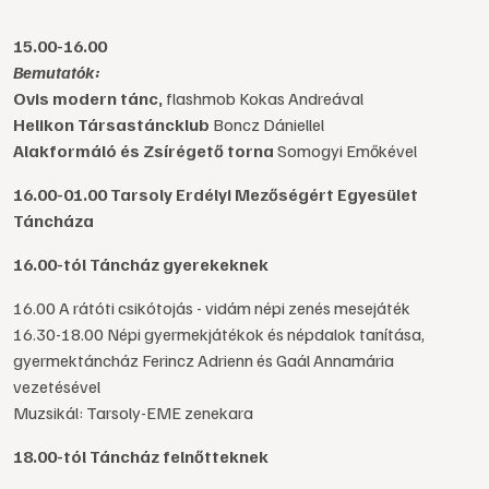
15.00-16.00
Bemutatók:
Ovis modern tánc,
flashmob Kokas Andreával
Helikon Társastáncklub
Boncz Dániellel
Alakformáló és Zsírégető torna
Somogyi Emőkével
16.00-01.00 Tarsoly Erdélyi Mezőségért Egyesület
Táncháza
16.00-tól Táncház gyerekeknek
16.00 A rátóti csikótojás - vidám népi zenés mesejáték
16.30-18.00 Népi gyermekjátékok és népdalok tanítása,
gyermektáncház Ferincz Adrienn és Gaál Annamária
vezetésével
Muzsikál: Tarsoly-EME zenekara
18.00-tól Táncház felnőtteknek