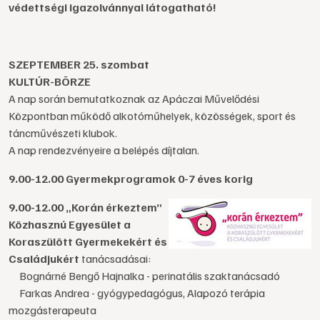
védettségi igazolvánnyal látogatható!
SZEPTEMBER 25. szombat
KULTÚR-BÖRZE
A nap során bemutatkoznak az Apáczai Művelődési
Központban működő alkotóműhelyek, közösségek, sport és
táncművészeti klubok.
A nap rendezvényeire a belépés díjtalan.
9.00-12.00 Gyermekprogramok 0-7 éves korig
9.00-12.00 „Korán érkeztem”
Közhasznú Egyesület a
Koraszülött Gyermekekért és
Családjukért
tanácsadásai:
Bognárné Bengő Hajnalka - perinatális szaktanácsadó
Farkas Andrea - gyógypedagógus, Alapozó terápia
mozgásterapeuta