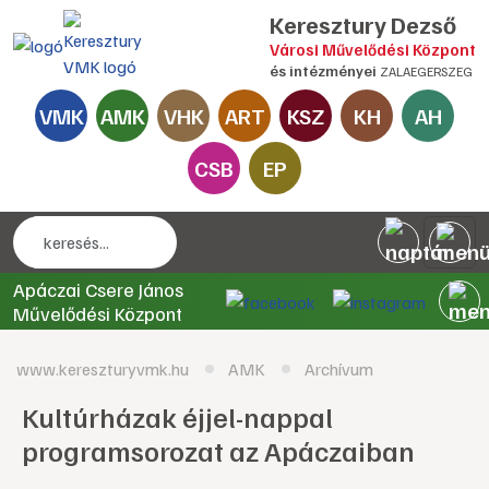
Keresztury Dezső
Városi Művelődési Központ
és intézményei
ZALAEGERSZEG
VMK
AMK
VHK
ART
KSZ
KH
AH
CSB
EP
Apáczai Csere János
Művelődési Központ
www.kereszturyvmk.hu
AMK
Archívum
Kultúrházak éjjel-nappal
programsorozat az Apáczaiban