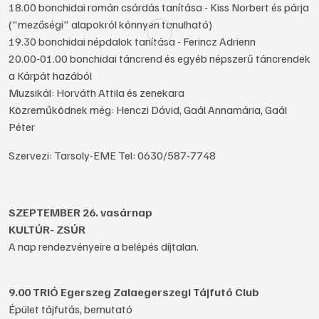
18.00 bonchidai román csárdás tanítása - Kiss Norbert és párja
("mezőségi" alapokról könnyen tanulható)
19.30 bonchidai népdalok tanítása - Ferincz Adrienn
20.00-01.00 bonchidai táncrend és egyéb népszerű táncrendek
a Kárpát hazából
Muzsikál: Horváth Attila és zenekara
Közreműködnek még: Henczi Dávid, Gaál Annamária, Gaál
Péter
Szervezi: Tarsoly-EME Tel: 0630/587-7748
SZEPTEMBER 26. vasárnap
KULTÚR- ZSÚR
A nap rendezvényeire a belépés díjtalan.
9.00 TRIÓ Egerszeg Zalaegerszegi Tájfutó Club
Épület tájfutás, bemutató