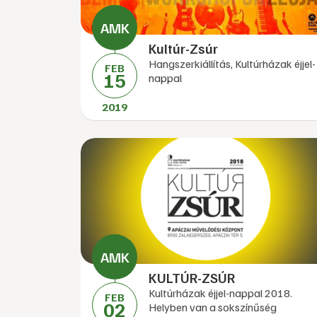
Kultúr-Zsúr
Hangszerkiállítás, Kultúrházak éjjel-
FEB
15
nappal
2019
KULTÚR-ZSÚR
Kultúrházak éjjel-nappal 2018.
FEB
02
Helyben van a sokszínűség