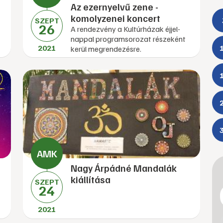
Az ezernyelvű zene -
komolyzenei koncert
SZEPT
26
A rendezvény a Kultúrházak éjjel-
nappal programsorozat részeként
2021
kerül megrendezésre.
Nagy Árpádné Mandalák
kiállítása
SZEPT
24
2021