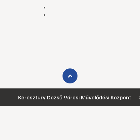
›
Keresztury Dezső Városi Művelődési Központ