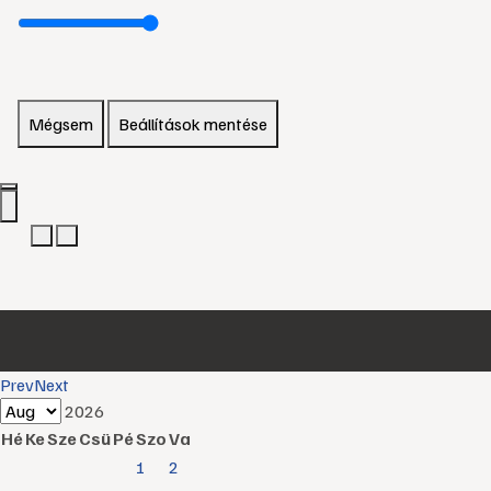
Mégsem
Beállítások mentése
Prev
Next
2026
Hé
Ke
Sze
Csü
Pé
Szo
Va
1
2