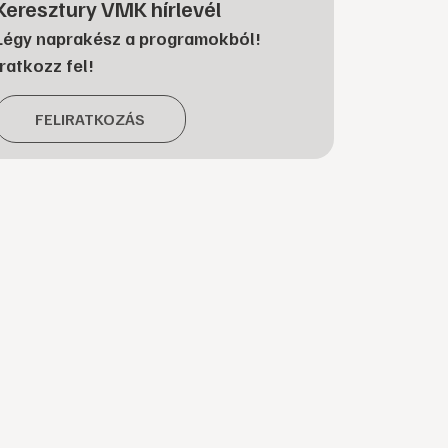
Keresztury VMK hírlevél
Légy naprakész a programokból!
Iratkozz fel!
FELIRATKOZÁS