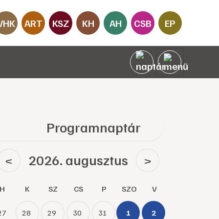
VHK
ART
KSZ
KH
AH
CSB
EP
Programnaptár
2026. augusztus
<
>
H
K
SZ
CS
P
SZO
V
27
28
29
30
31
1
2