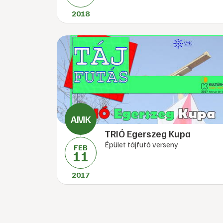
2018
TRIÓ Egerszeg Kupa
Épület tájfutó verseny
FEB
11
2017