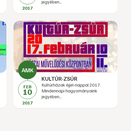
jegyében...
2017
KULTÚR-ZSÚR
Kultúrházak éjjel-nappal 2017.
FEB
10
Mindennapi hagyományaink
jegyében...
2017