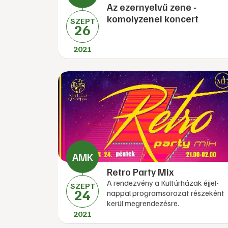
Az ezernyelvű zene -
komolyzenei koncert
SZEPT
26
2021
Retro Party Mix
A rendezvény a Kultúrházak éjjel-
SZEPT
24
nappal programsorozat részeként
kerül megrendezésre.
2021