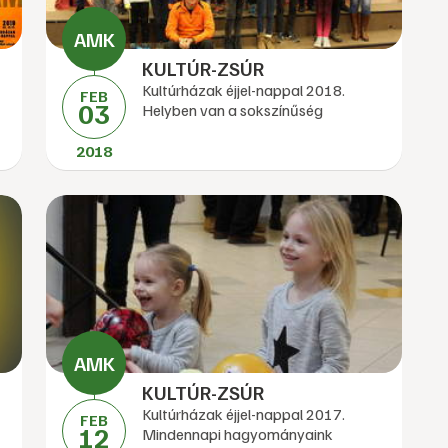
KULTÚR-ZSÚR
Kultúrházak éjjel-nappal 2018.
FEB
03
Helyben van a sokszínűség
2018
KULTÚR-ZSÚR
Kultúrházak éjjel-nappal 2017.
FEB
12
Mindennapi hagyományaink