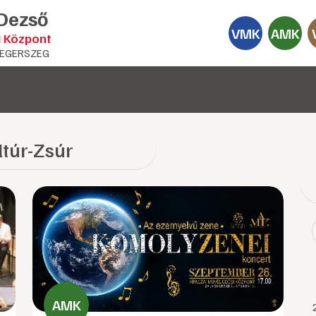
 Dezső
VMK
AMK
i Központ
EGERSZEG
ltúr-Zsúr