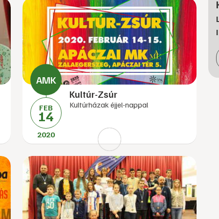
Kultúr-Zsúr
Kultúrházak éjjel-nappal
FEB
14
2020