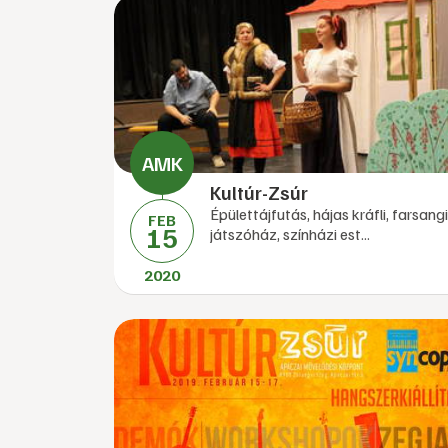
Kultúr-Zsúr
Épülettájfutás, hájas kráfli, farsangi
FEB
15
játszóház, színházi est...
2020