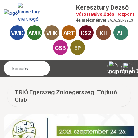
Keresztury Dezső
Városi Művelődési Központ
és intézményei
ZALAEGERSZEG
VMK
AMK
VHK
ART
KSZ
KH
AH
CSB
EP
TRIÓ Egerszeg Zalaegerszegi Tájfutó
Club