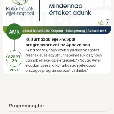
Kultúrházak éjjel-nappal
programsorozat az Apáczaiban
"Az a fontos, hogy ezek a pillanatok együtt
teljenek el, és együtt ünnepelhessük azt, hogy
SZEPT
24
vannak értékei az életünknek."/Novák Péter
előadóművész, a Kultúrházak éjjel-nappal
2021
országos programsorozat védnöke/
Programnaptár