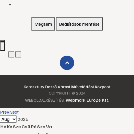
Mégsem
Beállítások mentése
›
Keresztury Dezső Városi Művelődési Központ
COPYRIGHT © 2024
Webmark Europe Kft.
WEBOLDALKÉSZÍTÉS:
Prev
Next
2026
Hé
Ke
Sze
Csü
Pé
Szo
Va