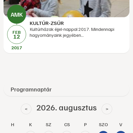
KULTÚR-ZSÚR
Kultúrházak éjjel-nappal 2017. Mindennapi
FEB
hagyományaink jegyében...
12
2017
Programnaptár
2026. augusztus
<
>
H
K
SZ
CS
P
SZO
V