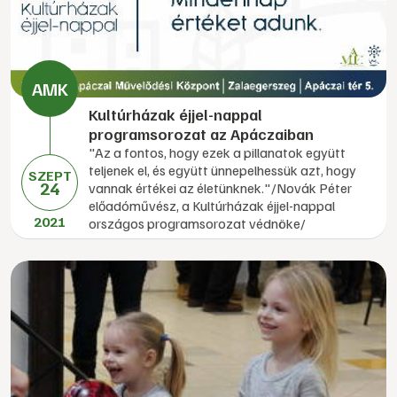
Kultúrházak éjjel-nappal
programsorozat az Apáczaiban
"Az a fontos, hogy ezek a pillanatok együtt
teljenek el, és együtt ünnepelhessük azt, hogy
SZEPT
24
vannak értékei az életünknek."/Novák Péter
előadóművész, a Kultúrházak éjjel-nappal
2021
országos programsorozat védnöke/