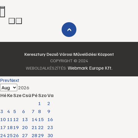
›
Keresztury Dezső Városi Művelődési Központ
COPYRIGHT © 2024
Webmark Europe Kft.
WEBOLDALKÉSZÍTÉS:
Prev
Next
2026
Hé
Ke
Sze
Csü
Pé
Szo
Va
1
2
3
4
5
6
7
8
9
10
11
12
13
14
15
16
17
18
19
20
21
22
23
24
25
26
27
28
29
30