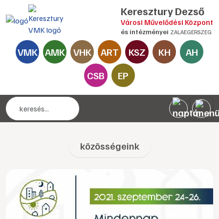
Keresztury Dezső
Városi Művelődési Központ
és intézményei
ZALAEGERSZEG
VMK
AMK
VHK
ART
KSZ
KH
AH
CSB
EP
közösségeink