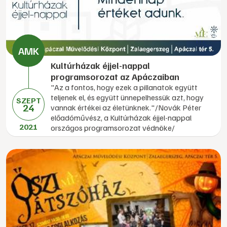
Kultúrházak éjjel-nappal
programsorozat az Apáczaiban
"Az a fontos, hogy ezek a pillanatok együtt
teljenek el, és együtt ünnepelhessük azt, hogy
SZEPT
24
vannak értékei az életünknek."/Novák Péter
előadóművész, a Kultúrházak éjjel-nappal
2021
országos programsorozat védnöke/