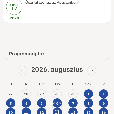
Őszi Játszóház az Apáczaiban!
OKT
17
2020
Programnaptár
2026. augusztus
<
>
H
K
SZ
CS
P
SZO
V
27
28
29
30
31
1
2
3
4
5
6
7
8
9
10
11
12
13
14
15
16