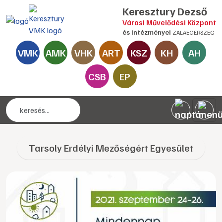
Keresztury Dezső
Városi Művelődési Központ
és intézményei
ZALAEGERSZEG
VMK
AMK
VHK
ART
KSZ
KH
AH
CSB
EP
Tarsoly Erdélyi Mezőségért Egyesület