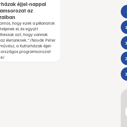
rházak éjjel-nappal
ramsorozat az
zaiban
ontos, hogy ezek a pillanatok
teljenek el, és együtt
lhessük azt, hogy vannak
i az életünknek."/Novák Péter
űvész, a Kultúrházak éjjel-
 országos programsorozat
e/