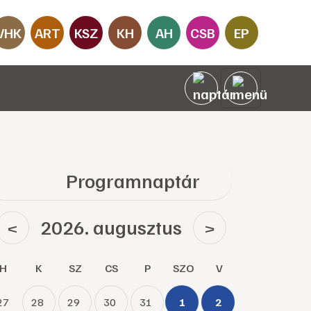
VHK
ART
KSZ
KH
AH
CSB
EP
Programnaptár
2026. augusztus
<
>
H
K
SZ
CS
P
SZO
V
27
28
29
30
31
1
2