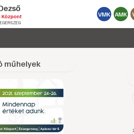
 Dezső
VMK
AMK
i Központ
EGERSZEG
ó műhelyek