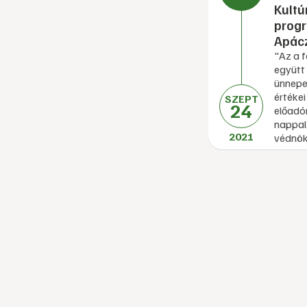
Kultú
prog
Apác
"Az a f
együtt 
ünnepe
értéke
SZEPT
24
előadóm
nappal
2021
védnök