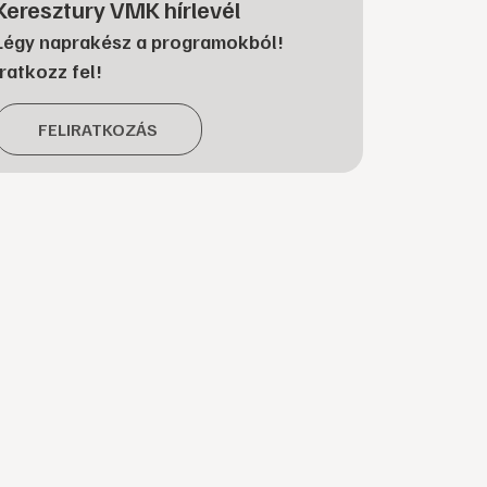
Keresztury VMK hírlevél
Légy naprakész a programokból!
Iratkozz fel!
FELIRATKOZÁS