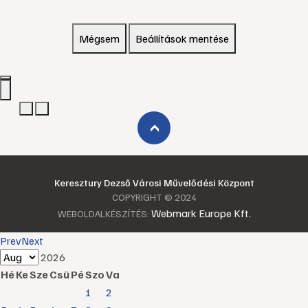
Mégsem
Beállítások mentése
›
Keresztury Dezső Városi Művelődési Központ
COPYRIGHT © 2024
Webmark Europe Kft.
WEBOLDALKÉSZÍTÉS:
Prev
Next
2026
Hé
Ke
Sze
Csü
Pé
Szo
Va
1
2