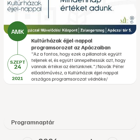
Kultúrházak éjjel-nappal
programsorozat az Apáczaiban
"Az a fontos, hogy ezek a pillanatok együtt
teljenek el, és együtt ünnepelhessük azt, hogy
SZEPT
24
vannak értékei az életünknek."/Novák Péter
előadóművész, a Kultúrházak éjjel-nappal
2021
országos programsorozat védnöke/
Programnaptár