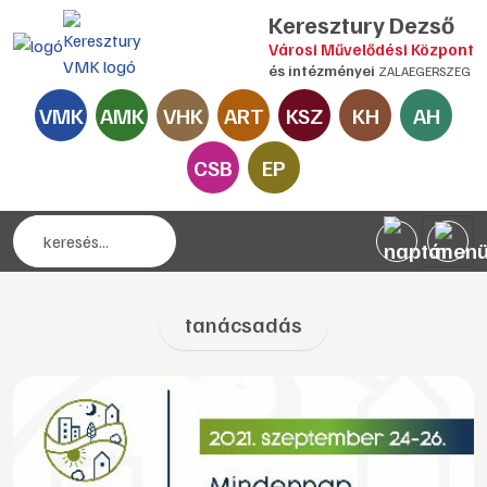
Keresztury Dezső
Városi Művelődési Központ
és intézményei
ZALAEGERSZEG
VMK
AMK
VHK
ART
KSZ
KH
AH
CSB
EP
tanácsadás