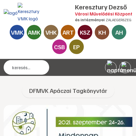
Keresztury Dezső
Városi Művelődési Központ
és intézményei
ZALAEGERSZEG
VMK
AMK
VHK
ART
KSZ
KH
AH
CSB
EP
DFMVK Apáczai Tagkönyvtár