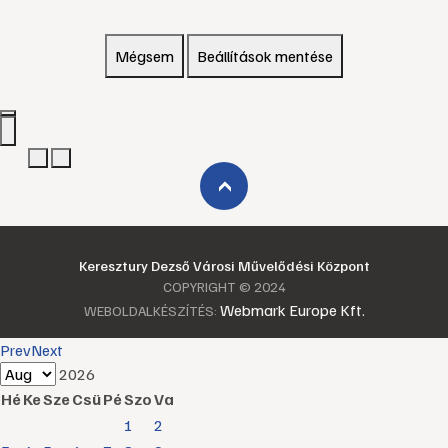
Mégsem
Beállítások mentése
›
Keresztury Dezső Városi Művelődési Központ
COPYRIGHT © 2024
Webmark Europe Kft.
WEBOLDALKÉSZÍTÉS:
Prev
Next
2026
Hé
Ke
Sze
Csü
Pé
Szo
Va
1
2