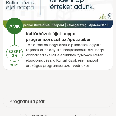
Kultúrházak éjjel-nappal
programsorozat az Apáczaiban
"Az a fontos, hogy ezek a pillanatok együtt
teljenek el, és együtt ünnepelhessük azt, hogy
SZEPT
24
vannak értékei az életünknek."/Novák Péter
előadóművész, a Kultúrházak éjjel-nappal
2021
országos programsorozat védnöke/
Programnaptár