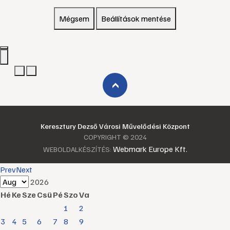
Mégsem
Beállítások mentése
›
Keresztury Dezső Városi Művelődési Központ
COPYRIGHT © 2024
Webmark Europe Kft.
WEBOLDALKÉSZÍTÉS:
Prev
Next
2026
Hé
Ke
Sze
Csü
Pé
Szo
Va
1
2
3
4
5
6
7
8
9