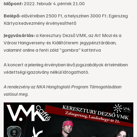
Időpont:
2022. február 4. péntek 21.00
Belépő:
elővételben 2500 Ft, a helyszínen 3000 Ft; Egerszeg
Kártya kedvezmény érvényesíthető
Jegyvásárlás:
a Keresztury Dezső VMK, az Art Mozi és a
Városi Hangverseny-és Kiállítóterem jegypénztárában,
valamint online a fenti zöld "gombra" kattintva
A koncert a jelenleg érvényben lévő jogszabályok értelmében
védettségi igazolvány nélkül látogatható.
A rendezvény az NKA Hangfoglaló Program Támogatásában
valósul meg.