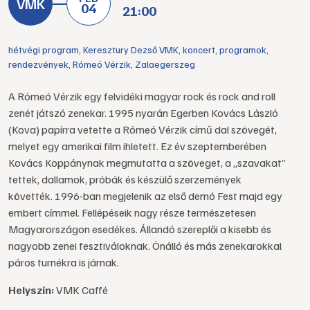
04
21:00
hétvégi program
,
Keresztury Dezső VMK
,
koncert
,
programok
,
rendezvények
,
Rómeó Vérzik
,
Zalaegerszeg
A Rómeó Vérzik egy felvidéki magyar rock és rock and roll
zenét játszó zenekar. 1995 nyarán Egerben Kovács László
(Kova) papírra vetette a Rómeó Vérzik című dal szövegét,
melyet egy amerikai film ihletett. Ez év szeptemberében
Kovács Koppánynak megmutatta a szöveget, a „szavakat”
tettek, dallamok, próbák és készülő szerzemények
követték. 1996-ban megjelenik az első demó Fest majd egy
embert címmel. Fellépéseik nagy része természetesen
Magyarországon esedékes. Állandó szereplői a kisebb és
nagyobb zenei fesztiváloknak. Önálló és más zenekarokkal
páros turnékra is járnak.
Helyszín:
VMK Caffé