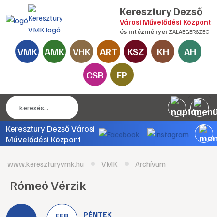
Keresztury Dezső
Városi Művelődési Központ
és intézményei
ZALAEGERSZEG
VMK
AMK
VHK
ART
KSZ
KH
AH
CSB
EP
Keresztury Dezső Városi
Művelődési Központ
www.kereszturyvmk.hu
VMK
Archívum
Rómeó Vérzik
PÉNTEK
FEB