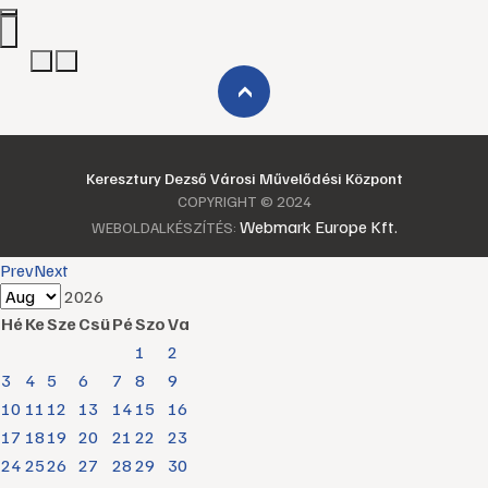
›
Keresztury Dezső Városi Művelődési Központ
COPYRIGHT © 2024
Webmark Europe Kft.
WEBOLDALKÉSZÍTÉS:
Prev
Next
2026
Hé
Ke
Sze
Csü
Pé
Szo
Va
1
2
3
4
5
6
7
8
9
10
11
12
13
14
15
16
17
18
19
20
21
22
23
24
25
26
27
28
29
30