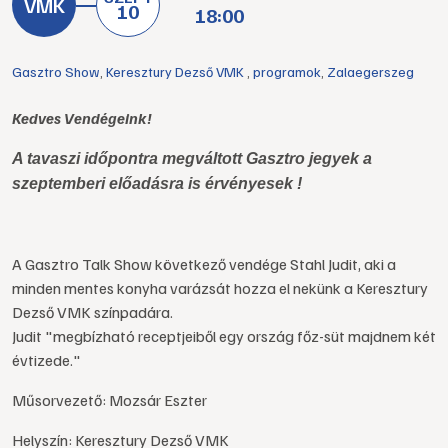
10
18:00
Gasztro Show
,
Keresztury Dezső VMK
,
programok
,
Zalaegerszeg
Kedves Vendégeink!
A tavaszi időpontra megváltott Gasztro jegyek a
szeptemberi előadásra is érvényesek !
A Gasztro Talk Show következő vendége Stahl Judit, aki a
minden mentes konyha varázsát hozza el nekünk a Keresztury
Dezső VMK színpadára.
Judit "megbízható receptjeiből egy ország főz-süt majdnem két
évtizede."
Műsorvezető: Mozsár Eszter
Helyszín: Keresztury Dezső VMK