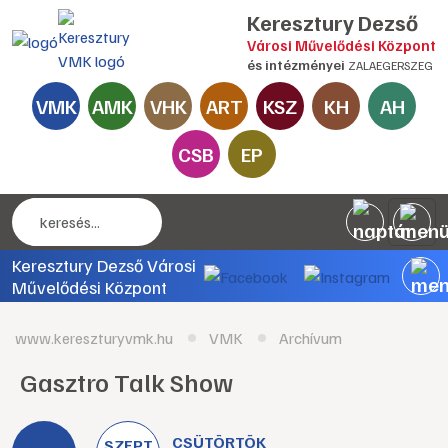
Keresztury Dezső
Városi Művelődési Központ
és intézményei
ZALAEGERSZEG
VMK
AMK
VHK
ART
KSZ
KH
AH
CSB
EP
Keresztury Dezső Városi
Művelődési Központ
www.kereszturyvmk.hu
VMK
Archívum
Gasztro Talk Show
CSÜTÖRTÖK
SZEPT